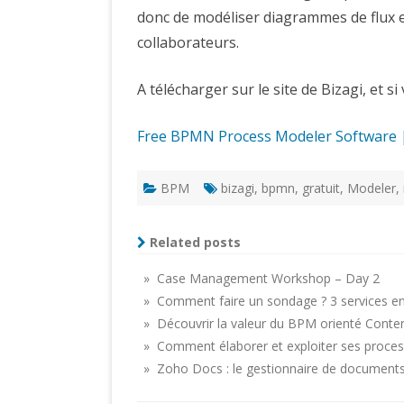
donc de modéliser diagrammes de flux e
collaborateurs.
A télécharger sur le site de Bizagi, et s
Free BPMN Process Modeler Software 
BPM
bizagi
,
bpmn
,
gratuit
,
Modeler
,
Related posts
» Case Management Workshop – Day 2
» Comment faire un sondage ? 3 services en 
» Découvrir la valeur du BPM orienté Conten
» Comment élaborer et exploiter ses proces
» Zoho Docs : le gestionnaire de documents