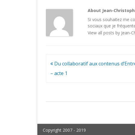
About Jean-Christop
Si vous souhaitez me con
sociaux
que je fréquente
View all posts by Jean-
Navigation
Du collaboratif aux contenus d’Entr
de
– acte 1
l’article
Copyright 2007 - 2019