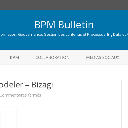
BPM Bulletin
nformation. Gouvernance. Gestion des contenus et Processus. Big Data et
Skip
to
BPM
COLLABORATION
MEDIAS SOCIAUX
content
deler – Bizagi
sur
Commentaires fermés
Free
BPMN
Process
Modeler
–
Bizagi