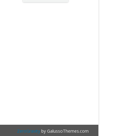
ZeroGravity
by GalussoThemes.com