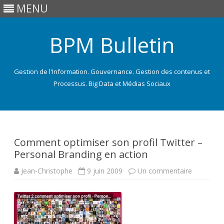
MENU
BPM Bulletin
Gestion de l'Information. Gouvernance. Gestion des contenus et
Processus. Big Data et Médias Sociaux
Skip
to
content
Comment optimiser son profil Twitter –
Personal Branding en action
sur
Jean-Christophe
9 juin 2009
Un commentaire
Comment
optimiser
son
profil
Twitter
–
Personal