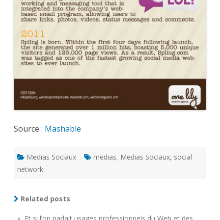
Source :
Mashable
Medias Sociaux
medias
,
Medias Sociaux
,
social
network
Related posts
» Et si l’on parlait usages professionnels du Web et des