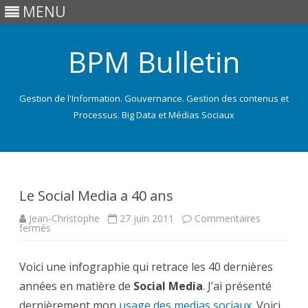
MENU
BPM Bulletin
Gestion de l'Information. Gouvernance. Gestion des contenus et
Processus. Big Data et Médias Sociaux
Skip
to
content
Le Social Media a 40 ans
Jean-Christophe
27 juin 2011
Commentaires
sur
fermés
Le
Social
Media
Voici une infographie qui retrace les 40 dernières
a
40
années en matière de
ans
Social Media
. J’ai présenté
dernièrement mon
usage des medias sociaux
. Voici