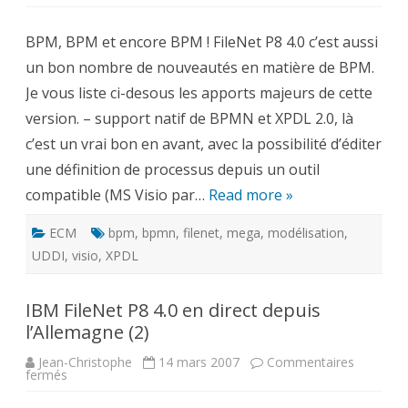
IBM
FileNet
P8
BPM, BPM et encore BPM ! FileNet P8 4.0 c’est aussi
4.0
en
un bon nombre de nouveautés en matière de BPM.
direct
depuis
Je vous liste ci-desous les apports majeurs de cette
l’Allemagne
(3)
version. – support natif de BPMN et XPDL 2.0, là
c’est un vrai bon en avant, avec la possibilité d’éditer
une définition de processus depuis un outil
compatible (MS Visio par…
Read more »
ECM
bpm
,
bpmn
,
filenet
,
mega
,
modélisation
,
UDDI
,
visio
,
XPDL
IBM FileNet P8 4.0 en direct depuis
l’Allemagne (2)
Jean-Christophe
14 mars 2007
Commentaires
sur
fermés
IBM
FileNet