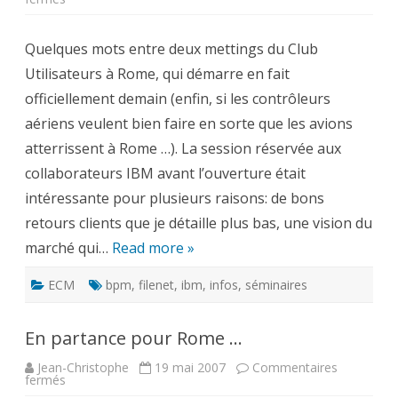
UserNet
2007
–
Quelques mots entre deux mettings du Club
Rome
Utilisateurs à Rome, qui démarre en fait
officiellement demain (enfin, si les contrôleurs
aériens veulent bien faire en sorte que les avions
atterrissent à Rome …). La session réservée aux
collaborateurs IBM avant l’ouverture était
intéressante pour plusieurs raisons: de bons
retours clients que je détaille plus bas, une vision du
marché qui…
Read more »
ECM
bpm
,
filenet
,
ibm
,
infos
,
séminaires
En partance pour Rome …
Jean-Christophe
19 mai 2007
Commentaires
sur
fermés
En