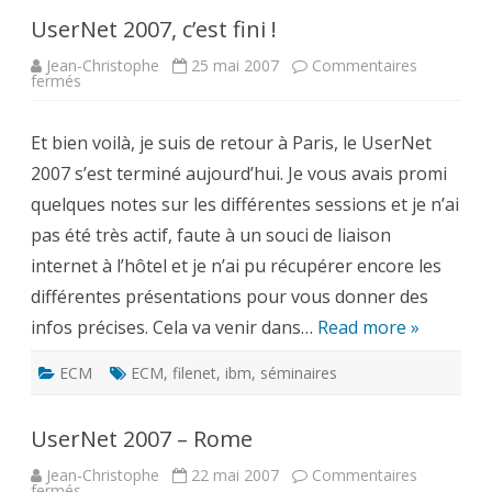
UserNet 2007, c’est fini !
Jean-Christophe
25 mai 2007
Commentaires
sur
fermés
UserNet
2007,
c’est
Et bien voilà, je suis de retour à Paris, le UserNet
fini
!
2007 s’est terminé aujourd’hui. Je vous avais promi
quelques notes sur les différentes sessions et je n’ai
pas été très actif, faute à un souci de liaison
internet à l’hôtel et je n’ai pu récupérer encore les
différentes présentations pour vous donner des
infos précises. Cela va venir dans…
Read more »
ECM
ECM
,
filenet
,
ibm
,
séminaires
UserNet 2007 – Rome
Jean-Christophe
22 mai 2007
Commentaires
sur
fermés