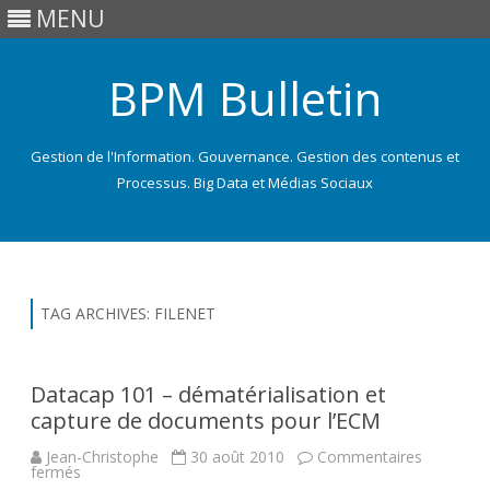
MENU
BPM Bulletin
Gestion de l'Information. Gouvernance. Gestion des contenus et
Processus. Big Data et Médias Sociaux
Skip
to
content
TAG ARCHIVES:
FILENET
Datacap 101 – dématérialisation et
capture de documents pour l’ECM
Jean-Christophe
30 août 2010
Commentaires
sur
fermés
Datacap