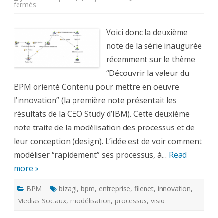
sur
fermés
Découvrir
la
valeur
du
Voici donc la deuxième
BPM
orienté
note de la série inaugurée
Contenu
pour
récemment sur le thème
mettre
en
“Découvrir la valeur du
oeuvre
BPM orienté Contenu pour mettre en oeuvre
l’innovation
–
l’innovation” (la première note présentait les
2
résultats de la CEO Study d’IBM). Cette deuxième
note traite de la modélisation des processus et de
leur conception (design). L’idée est de voir comment
modéliser “rapidement” ses processus, à…
Read
more »
BPM
bizagi
,
bpm
,
entreprise
,
filenet
,
innovation
,
Medias Sociaux
,
modélisation
,
processus
,
visio