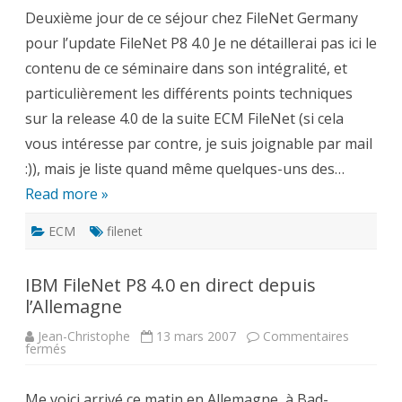
P8
Deuxième jour de ce séjour chez FileNet Germany
4.0
en
pour l’update FileNet P8 4.0 Je ne détaillerai pas ici le
direct
depuis
contenu de ce séminaire dans son intégralité, et
l’Allemagne
(2)
particulièrement les différents points techniques
sur la release 4.0 de la suite ECM FileNet (si cela
vous intéresse par contre, je suis joignable par mail
:)), mais je liste quand même quelques-uns des…
Read more »
ECM
filenet
IBM FileNet P8 4.0 en direct depuis
l’Allemagne
Jean-Christophe
13 mars 2007
Commentaires
sur
fermés
IBM
FileNet
P8
Me voici arrivé ce matin en Allemagne, à Bad-
4.0