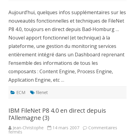
FileNet
P8
Aujourd’hui, quelques infos supplémentaires sur les
4.0
en
nouveautés fonctionnelles et techniques de FileNet
direct
depuis
P8 4.0, toujours en direct depuis Bad-Homburg …
l’Allemagne
(4)
Nouvel apport fonctionnel (et technique) à la
plateforme, une gestion du monitoring services
entièrement intégré dans un Dashboard reprenant
l’ensemble des informations de tous les
composants : Content Engine, Process Engine,
Application Engine, etc …
ECM
filenet
IBM FileNet P8 4.0 en direct depuis
l’Allemagne (3)
Jean-Christophe
14 mars 2007
Commentaires
sur
fermés