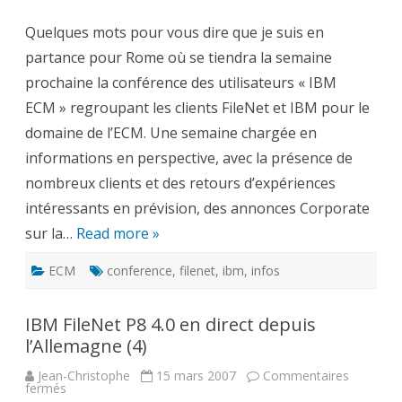
partance
pour
Quelques mots pour vous dire que je suis en
Rome
…
partance pour Rome où se tiendra la semaine
prochaine la conférence des utilisateurs « IBM
ECM » regroupant les clients FileNet et IBM pour le
domaine de l’ECM. Une semaine chargée en
informations en perspective, avec la présence de
nombreux clients et des retours d’expériences
intéressants en prévision, des annonces Corporate
sur la…
Read more »
ECM
conference
,
filenet
,
ibm
,
infos
IBM FileNet P8 4.0 en direct depuis
l’Allemagne (4)
Jean-Christophe
15 mars 2007
Commentaires
sur
fermés
IBM