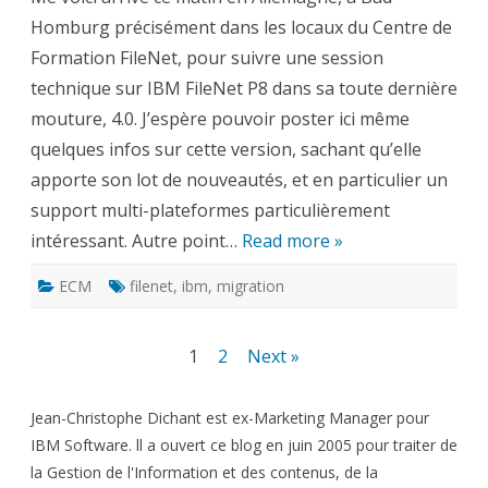
en
Homburg précisément dans les locaux du Centre de
direct
depuis
Formation FileNet, pour suivre une session
l’Allemagne
technique sur IBM FileNet P8 dans sa toute dernière
mouture, 4.0. J’espère pouvoir poster ici même
quelques infos sur cette version, sachant qu’elle
apporte son lot de nouveautés, et en particulier un
support multi-plateformes particulièrement
intéressant. Autre point…
Read more »
ECM
filenet
,
ibm
,
migration
Pagination
1
2
Next »
des
Jean-Christophe Dichant est ex-Marketing Manager pour
publications
IBM Software. ll a ouvert ce blog en juin 2005 pour traiter de
la Gestion de l'Information et des contenus, de la