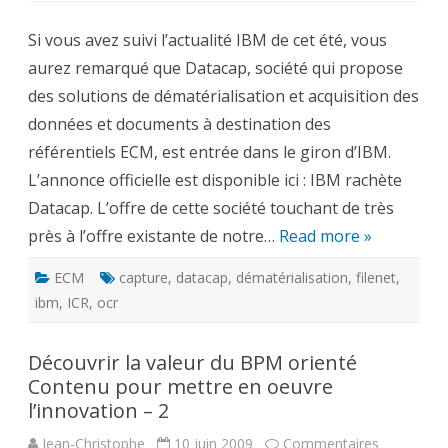
101
–
Si vous avez suivi l’actualité IBM de cet été, vous
dématérialisation
et
aurez remarqué que Datacap, société qui propose
capture
de
des solutions de dématérialisation et acquisition des
documents
pour
données et documents à destination des
l’ECM
référentiels ECM, est entrée dans le giron d’IBM.
L’annonce officielle est disponible ici : IBM rachète
Datacap. L’offre de cette société touchant de très
près à l’offre existante de notre…
Read more »
ECM
capture
,
datacap
,
dématérialisation
,
filenet
,
ibm
,
ICR
,
ocr
Découvrir la valeur du BPM orienté
Contenu pour mettre en oeuvre
l’innovation – 2
Jean-Christophe
10 juin 2009
Commentaires