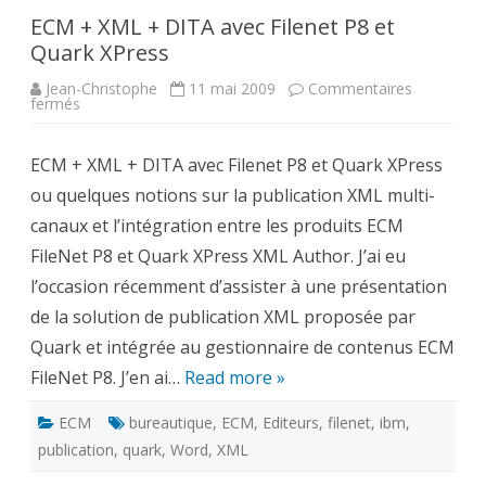
ECM + XML + DITA avec Filenet P8 et
Quark XPress
Jean-Christophe
11 mai 2009
Commentaires
sur
fermés
ECM
+
XML
ECM + XML + DITA avec Filenet P8 et Quark XPress
+
DITA
ou quelques notions sur la publication XML multi-
avec
Filenet
canaux et l’intégration entre les produits ECM
P8
et
FileNet P8 et Quark XPress XML Author. J’ai eu
Quark
XPress
l’occasion récemment d’assister à une présentation
de la solution de publication XML proposée par
Quark et intégrée au gestionnaire de contenus ECM
FileNet P8. J’en ai…
Read more »
ECM
bureautique
,
ECM
,
Editeurs
,
filenet
,
ibm
,
publication
,
quark
,
Word
,
XML