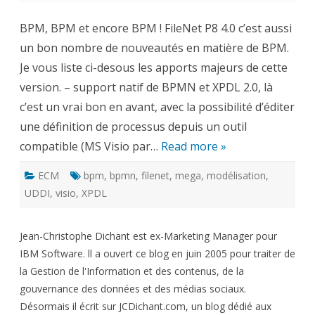
FileNet
P8
BPM, BPM et encore BPM ! FileNet P8 4.0 c’est aussi
4.0
en
un bon nombre de nouveautés en matière de BPM.
direct
depuis
Je vous liste ci-desous les apports majeurs de cette
l’Allemagne
(3)
version. – support natif de BPMN et XPDL 2.0, là
c’est un vrai bon en avant, avec la possibilité d’éditer
une définition de processus depuis un outil
compatible (MS Visio par…
Read more »
ECM
bpm
,
bpmn
,
filenet
,
mega
,
modélisation
,
UDDI
,
visio
,
XPDL
Jean-Christophe Dichant est ex-Marketing Manager pour
IBM Software. ll a ouvert ce blog en juin 2005 pour traiter de
la Gestion de l'Information et des contenus, de la
gouvernance des données et des médias sociaux.
Désormais il écrit sur JCDichant.com, un blog dédié aux