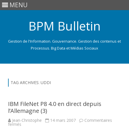
MENU
BPM Bulletin
Gestion de l'Information. Gouvernance. Gestion des contenus et
Processus. Big Data et Médias Sociaux
Skip
to
content
TAG ARCHIVES:
UDDI
IBM FileNet P8 4.0 en direct depuis
l’Allemagne (3)
Jean-Christophe
14 mars 2007
Commentaires
sur
fermés
IBM