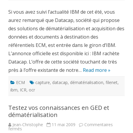
101
–
Si vous avez suivi l’actualité IBM de cet été, vous
dématérialisation
et
aurez remarqué que Datacap, société qui propose
capture
de
des solutions de dématérialisation et acquisition des
documents
pour
données et documents à destination des
l’ECM
référentiels ECM, est entrée dans le giron d’IBM.
L’annonce officielle est disponible ici : IBM rachète
Datacap. L’offre de cette société touchant de très
près à l’offre existante de notre…
Read more »
ECM
capture
,
datacap
,
dématérialisation
,
filenet
,
ibm
,
ICR
,
ocr
Testez vos connaissances en GED et
dématérialisation
Jean-Christophe
11 mai 2009
Commentaires
sur
fermés
Testez