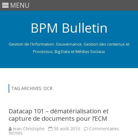
MENU
BPM Bulletin
Gestion de l'Information. Gouvernance. Gestion des contenus et
Processus. Big Data et Médias Sociaux
Skip
to
content
TAG ARCHIVES:
OCR
Datacap 101 – dématérialisation et
capture de documents pour l’ECM
Jean-Christophe
30 août 2010
Commentaires
sur
fermés
Datacap