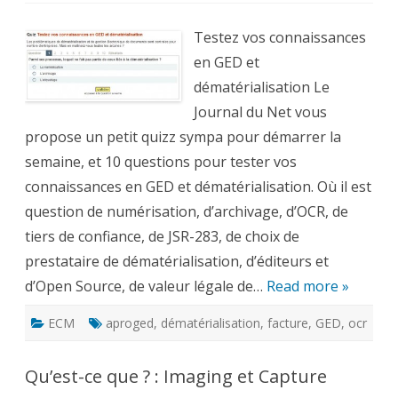
vos
connaissances
en
Testez vos connaissances
GED
et
en GED et
dématérialisation
dématérialisation Le
Journal du Net vous
propose un petit quizz sympa pour démarrer la
semaine, et 10 questions pour tester vos
connaissances en GED et dématérialisation. Où il est
question de numérisation, d’archivage, d’OCR, de
tiers de confiance, de JSR-283, de choix de
prestataire de dématérialisation, d’éditeurs et
d’Open Source, de valeur légale de…
Read more »
ECM
aproged
,
dématérialisation
,
facture
,
GED
,
ocr
Qu’est-ce que ? : Imaging et Capture