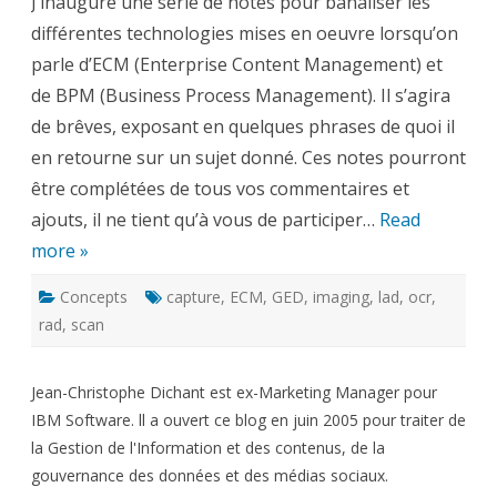
J’inaugure une série de notes pour banaliser les
?
:
différentes technologies mises en oeuvre lorsqu’on
Imaging
et
parle d’ECM (Enterprise Content Management) et
Capture
de BPM (Business Process Management). Il s’agira
de brêves, exposant en quelques phrases de quoi il
en retourne sur un sujet donné. Ces notes pourront
être complétées de tous vos commentaires et
ajouts, il ne tient qu’à vous de participer…
Read
more »
Concepts
capture
,
ECM
,
GED
,
imaging
,
lad
,
ocr
,
rad
,
scan
Jean-Christophe Dichant est ex-Marketing Manager pour
IBM Software. ll a ouvert ce blog en juin 2005 pour traiter de
la Gestion de l'Information et des contenus, de la
gouvernance des données et des médias sociaux.