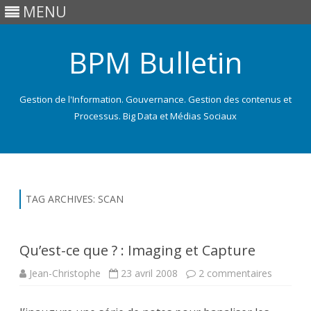
MENU
BPM Bulletin
Gestion de l'Information. Gouvernance. Gestion des contenus et
Processus. Big Data et Médias Sociaux
Skip
to
content
TAG ARCHIVES:
SCAN
Qu’est-ce que ? : Imaging et Capture
sur
Jean-Christophe
23 avril 2008
2 commentaires
Qu’est-
ce
que