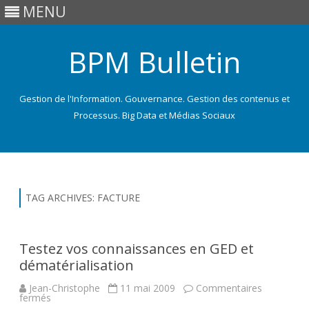
MENU
BPM Bulletin
Gestion de l'Information. Gouvernance. Gestion des contenus et
Processus. Big Data et Médias Sociaux
Skip
to
content
TAG ARCHIVES:
FACTURE
Testez vos connaissances en GED et
dématérialisation
Jean-Christophe
11 mai 2009
Commentaires
sur
fermés
Testez