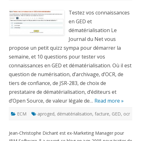
vos
connaissances
en
Testez vos connaissances
GED
et
en GED et
dématérialisation
dématérialisation Le
Journal du Net vous
propose un petit quizz sympa pour démarrer la
semaine, et 10 questions pour tester vos
connaissances en GED et dématérialisation. Où il est
question de numérisation, d’archivage, d’OCR, de
tiers de confiance, de JSR-283, de choix de
prestataire de dématérialisation, d’éditeurs et
d’Open Source, de valeur légale de…
Read more »
ECM
aproged
,
dématérialisation
,
facture
,
GED
,
ocr
Jean-Christophe Dichant est ex-Marketing Manager pour
IBM Software. ll a ouvert ce blog en juin 2005 pour traiter de