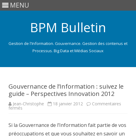
MENU
BPM Bulletin
Gestion de l'Information. Gouvernance. Gestion des contenus et
Processus. Big Data et Médias Sociaux
Skip
to
content
Gouvernance de l’Information : suivez le
guide – Perspectives Innovation 2012
Jean-Christophe
18 janvier 2012
Commentaires
sur
fermés
Gouvernance
de
l’Information
Si la Gouvernance de l’Information fait partie de vos
:
suivez
préoccupations et que vous souhaitez en savoir un
le