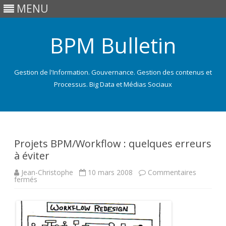
MENU
BPM Bulletin
Gestion de l'Information. Gouvernance. Gestion des contenus et
Processus. Big Data et Médias Sociaux
Skip
to
content
Projets BPM/Workflow : quelques erreurs
à éviter
Jean-Christophe
10 mars 2008
Commentaires
sur
fermés
Projets
BPM/Workflow
:
quelques
erreurs
à