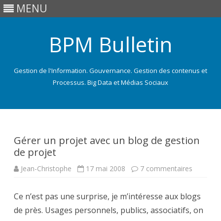
MENU
BPM Bulletin
Gestion de l'Information. Gouvernance. Gestion des contenus et
Processus. Big Data et Médias Sociaux
Skip
to
content
Gérer un projet avec un blog de gestion
de projet
sur
Jean-Christophe
17 mai 2008
7 commentaires
Gérer
un
projet
Ce n’est pas une surprise, je m’intéresse aux blogs
avec
un
de près. Usages personnels, publics, associatifs, on
blog
de