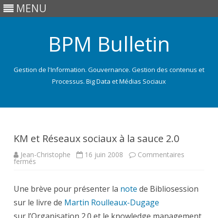
MENU
BPM Bulletin
Gestion de l'Information. Gouvernance. Gestion des contenus et
Processus. Big Data et Médias Sociaux
Skip
to
content
KM et Réseaux sociaux à la sauce 2.0
Jean-Christophe
16 juin 2008
Commentaires
sur
fermés
KM
et
Réseaux
Une brève pour présenter la
sociaux
note
de Bibliosession
à
sur le livre de
la
Martin Roulleaux-Dugage
sauce
sur l’Organisation 2.0 et le knowledge management
2.0