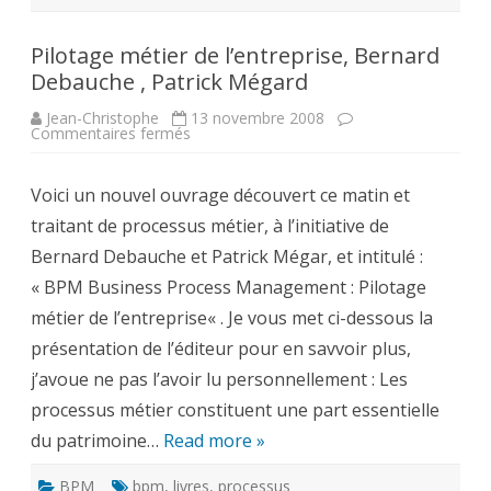
Pilotage métier de l’entreprise, Bernard
Debauche , Patrick Mégard
Jean-Christophe
13 novembre 2008
sur
Commentaires fermés
Pilotage
métier
de
Voici un nouvel ouvrage découvert ce matin et
l’entreprise,
Bernard
traitant de processus métier, à l’initiative de
Debauche
,
Bernard Debauche et Patrick Mégar, et intitulé :
Patrick
Mégard
« BPM Business Process Management : Pilotage
métier de l’entreprise« . Je vous met ci-dessous la
présentation de l’éditeur pour en savvoir plus,
j’avoue ne pas l’avoir lu personnellement : Les
processus métier constituent une part essentielle
du patrimoine…
Read more »
BPM
bpm
,
livres
,
processus