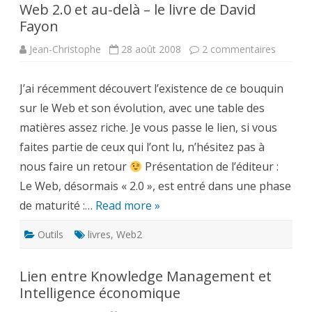
Web 2.0 et au-delà – le livre de David
Fayon
sur
Jean-Christophe
28 août 2008
2 commentaires
Web
2.0
et
J’ai récemment découvert l’existence de ce bouquin
au-
delà
sur le Web et son évolution, avec une table des
–
le
matières assez riche. Je vous passe le lien, si vous
livre
de
faites partie de ceux qui l’ont lu, n’hésitez pas à
David
Fayon
nous faire un retour
Présentation de l’éditeur :
Le Web, désormais « 2.0 », est entré dans une phase
de maturité :…
Read more »
Outils
livres
,
Web2
Lien entre Knowledge Management et
Intelligence économique