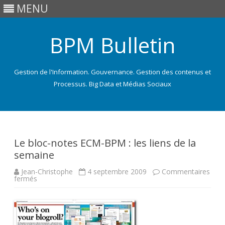
MENU
BPM Bulletin
Gestion de l'Information. Gouvernance. Gestion des contenus et
Processus. Big Data et Médias Sociaux
Skip
to
content
Le bloc-notes ECM-BPM : les liens de la
semaine
Jean-Christophe
4 septembre 2009
Commentaires
sur
fermés
Le
bloc-
notes
ECM-
BPM
: