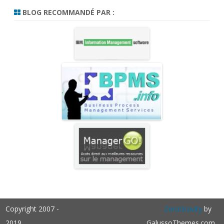
BLOG RECOMMANDÉ PAR :
Copyright 2007 -
ZeroGravity
by
2019
GalussoThemes.com