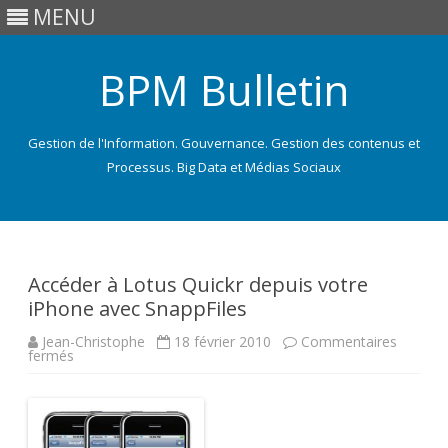
MENU
BPM Bulletin
Gestion de l'Information. Gouvernance. Gestion des contenus et
Processus. Big Data et Médias Sociaux
Skip
to
content
Accéder à Lotus Quickr depuis votre
iPhone avec SnappFiles
Jean-Christophe
18 février 2010
Commentaires
sur
fermés
Accéder
à
Lotus
Quickr
depuis
votre