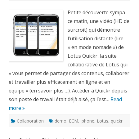
à
Lotus
Quickr
Petite découverte sympa
depuis
votre
ce matin, une vidéo (HD de
iPhone
avec
surcroît) qui démontre
SnappFiles
l’utilisation distante (lire
« en mode nomade ») de
Lotus Quickr, la suite
collaborative de Lotus qui
« vous permet de partager des contenus, collaborer
et travailler plus efficacement en ligne et en
équipe » (en savoir plus …). Accéder à Quickr depuis
son poste de travail était déjà aisé, ça l’est…
Read
more »
Collaboration
demo
,
ECM
,
iphone
,
Lotus
,
quickr