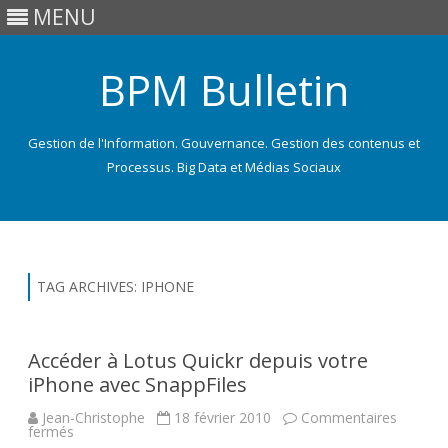
MENU
BPM Bulletin
Gestion de l'Information. Gouvernance. Gestion des contenus et
Processus. Big Data et Médias Sociaux
Skip
to
content
TAG ARCHIVES:
IPHONE
Accéder à Lotus Quickr depuis votre
iPhone avec SnappFiles
Jean-Christophe
18 février 2010
Commentaires
sur
fermés
Accéder