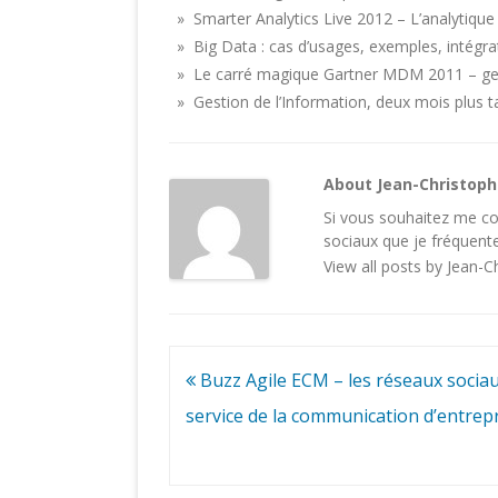
» Smarter Analytics Live 2012 – L’analytiqu
» Big Data : cas d’usages, exemples, intégra
» Le carré magique Gartner MDM 2011 – ges
» Gestion de l’Information, deux mois plus t
About Jean-Christop
Si vous souhaitez me con
sociaux
que je fréquente
View all posts by Jean-
Navigation
Buzz Agile ECM – les réseaux socia
de
service de la communication d’entrep
l’article