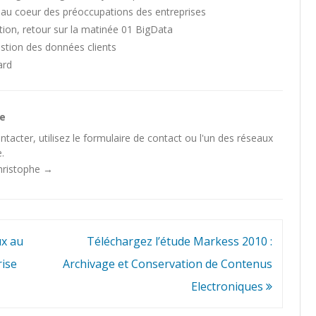
e au coeur des préoccupations des entreprises
tion, retour sur la matinée 01 BigData
tion des données clients
ard
he
tacter, utilisez le
formulaire de contact
ou l'un des
réseaux
.
Christophe
→
ux au
Téléchargez l’étude Markess 2010 :
rise
Archivage et Conservation de Contenus
Electroniques