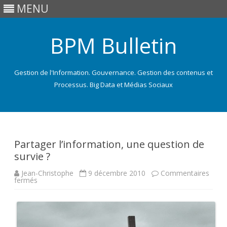
MENU
BPM Bulletin
Gestion de l'Information. Gouvernance. Gestion des contenus et
Processus. Big Data et Médias Sociaux
Skip
to
content
Partager l’information, une question de
survie ?
Jean-Christophe
9 décembre 2010
Commentaires
sur
fermés
Partager
l’information,
une
question
de
survie