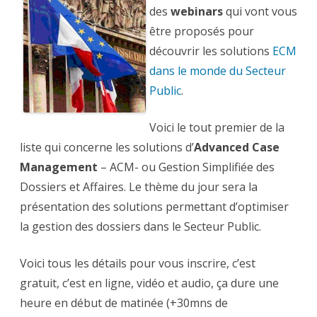
des
dossiers
des
webinars
qui vont vous
pour
des
être proposés pour
services
publics
découvrir les solutions
ECM
plus
performants
dans le monde du Secteur
–
Webinar
Public
.
Voici le tout premier de la
liste qui concerne les solutions d’
Advanced Case
Management
– ACM- ou Gestion Simplifiée des
Dossiers et Affaires. Le thème du jour sera la
présentation des solutions permettant d’optimiser
la gestion des dossiers dans le Secteur Public.
Voici tous les détails pour vous inscrire, c’est
gratuit, c’est en ligne, vidéo et audio, ça dure une
heure en début de matinée (+30mns de