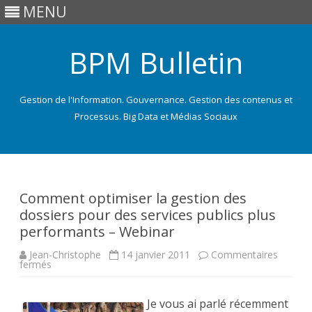
MENU
BPM Bulletin
Gestion de l'Information. Gouvernance. Gestion des contenus et
Processus. Big Data et Médias Sociaux
Skip
to
content
Comment optimiser la gestion des
dossiers pour des services publics plus
performants – Webinar
Jean-Christophe
14 janvier 2011
Commentaires
sur
fermés
Comment
optimiser
la
gestion
Je vous ai parlé récemment