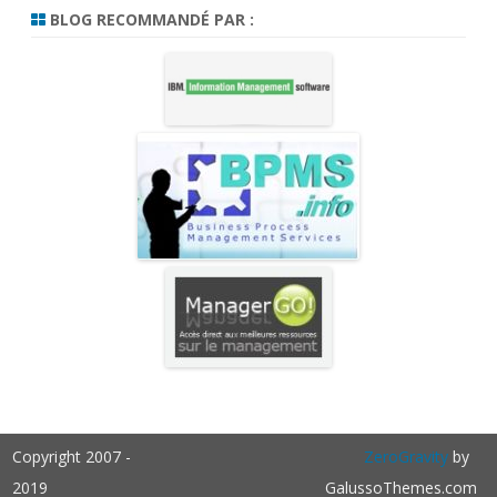
BLOG RECOMMANDÉ PAR :
Copyright 2007 -
ZeroGravity
by
2019
GalussoThemes.com