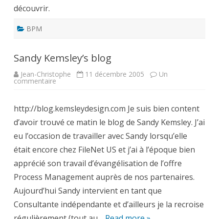
découvrir.
BPM
Sandy Kemsley’s blog
Jean-Christophe
11 décembre 2005
Un
sur
commentaire
Sandy
Kemsley’s
blog
http://blog.kemsleydesign.com Je suis bien content
d’avoir trouvé ce matin le blog de Sandy Kemsley. J’ai
eu l’occasion de travailler avec Sandy lorsqu’elle
était encore chez FileNet US et j’ai à l’époque bien
apprécié son travail d’évangélisation de l’offre
Process Management auprès de nos partenaires.
Aujourd’hui Sandy intervient en tant que
Consultante indépendante et d’ailleurs je la recroise
régulièrement (tout au…
Read more »