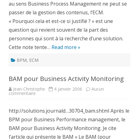
au sens Business Process Management ne peut se
passer de la gestion des contenus, l’ECM.
« Pourquoi cela et est-ce si justifié ? » est une
question qui revient souvent de la part des
personnes qui sont à la recherche d’une solution.
Cette note tente…
Read more »
BPM
,
ECM
BAM pour Business Activity Monitoring
Jean-Christophe
4 janvier 2006
Aucun
sur
commentaire
BAM
pour
Business
http://solutions.journald…30704_bam.shtml Après le
Activity
Monitoring
BPM pour Business Performance management, le
BAM pour Business Activity Monitoring. Je cite
l’article qui présente le BAM « Le BAM (pour