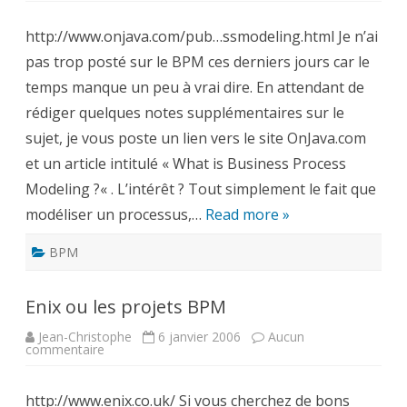
What
Is
http://www.onjava.com/pub…ssmodeling.html Je n’ai
Business
Process
pas trop posté sur le BPM ces derniers jours car le
Modeling?
temps manque un peu à vrai dire. En attendant de
rédiger quelques notes supplémentaires sur le
sujet, je vous poste un lien vers le site OnJava.com
et un article intitulé « What is Business Process
Modeling ?« . L’intérêt ? Tout simplement le fait que
modéliser un processus,…
Read more »
BPM
Enix ou les projets BPM
Jean-Christophe
6 janvier 2006
Aucun
sur
commentaire
Enix
ou
les
http://www.enix.co.uk/ Si vous cherchez de bons
projets