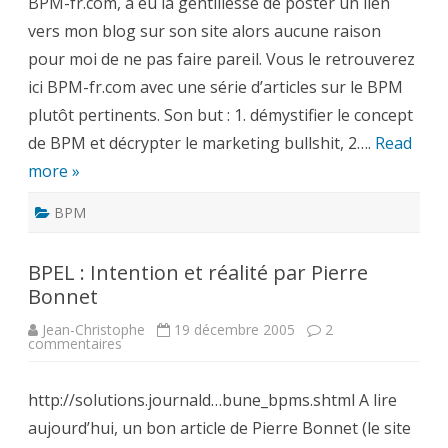
BPM-fr.com, a eu la gentillesse de poster un lien
web
français
vers mon blog sur son site alors aucune raison
du
Business
pour moi de ne pas faire pareil. Vous le retrouverez
process
Management
ici BPM-fr.com avec une série d’articles sur le BPM
plutôt pertinents. Son but : 1. démystifier le concept
de BPM et décrypter le marketing bullshit, 2….
Read
more »
BPM
BPEL : Intention et réalité par Pierre
Bonnet
Jean-Christophe
19 décembre 2005
2
sur
commentaires
BPEL
:
Intention
http://solutions.journald…bune_bpms.shtml A lire
et
réalité
aujourd’hui, un bon article de Pierre Bonnet (le site
par
Pierre