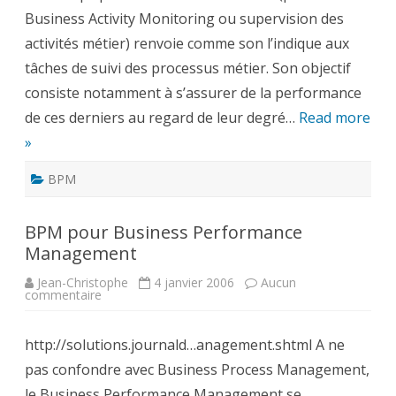
Business Activity Monitoring ou supervision des
activités métier) renvoie comme son l’indique aux
tâches de suivi des processus métier. Son objectif
consiste notamment à s’assurer de la performance
de ces derniers au regard de leur degré…
Read more
»
BPM
BPM pour Business Performance
Management
Jean-Christophe
4 janvier 2006
Aucun
sur
commentaire
BPM
pour
Business
http://solutions.journald…anagement.shtml A ne
Performance
Management
pas confondre avec Business Process Management,
le Business Performance Management se