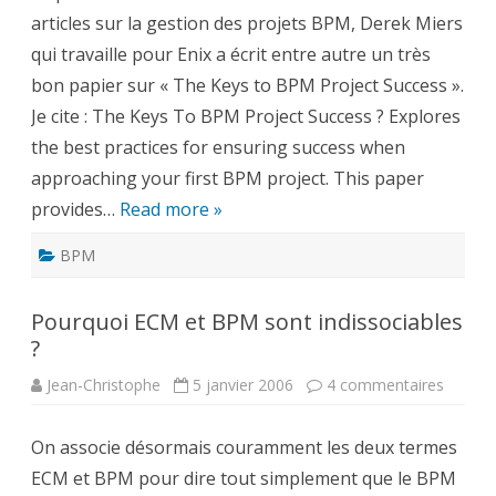
BPM
articles sur la gestion des projets BPM, Derek Miers
qui travaille pour Enix a écrit entre autre un très
bon papier sur « The Keys to BPM Project Success ».
Je cite : The Keys To BPM Project Success ? Explores
the best practices for ensuring success when
approaching your first BPM project. This paper
provides…
Read more »
BPM
Pourquoi ECM et BPM sont indissociables
?
sur
Jean-Christophe
5 janvier 2006
4 commentaires
Pourqu
ECM
et
On associe désormais couramment les deux termes
BPM
sont
ECM et BPM pour dire tout simplement que le BPM
indisso
?