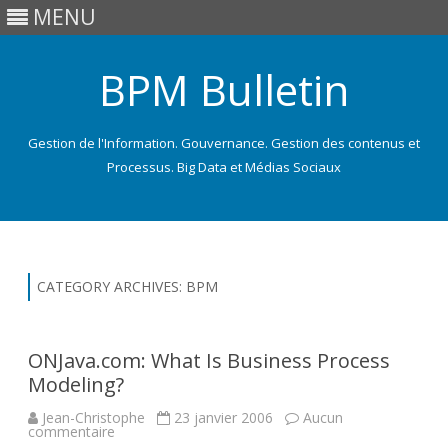
MENU
BPM Bulletin
Gestion de l'Information. Gouvernance. Gestion des contenus et
Processus. Big Data et Médias Sociaux
Skip
to
content
CATEGORY ARCHIVES:
BPM
ONJava.com: What Is Business Process
Modeling?
Jean-Christophe
23 janvier 2006
Aucun
sur
commentaire
ONJava.com: