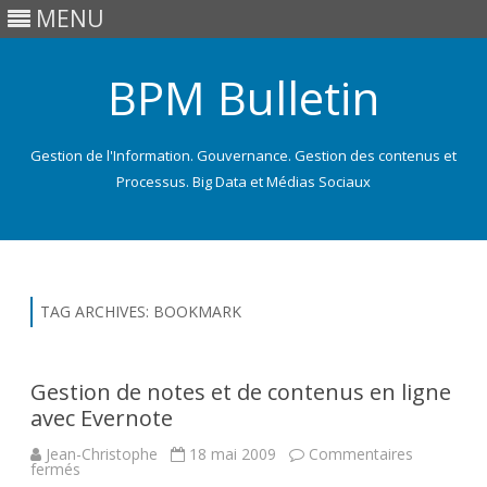
MENU
BPM Bulletin
Gestion de l'Information. Gouvernance. Gestion des contenus et
Processus. Big Data et Médias Sociaux
Skip
to
content
TAG ARCHIVES:
BOOKMARK
Gestion de notes et de contenus en ligne
avec Evernote
Jean-Christophe
18 mai 2009
Commentaires
sur
fermés
Gestion