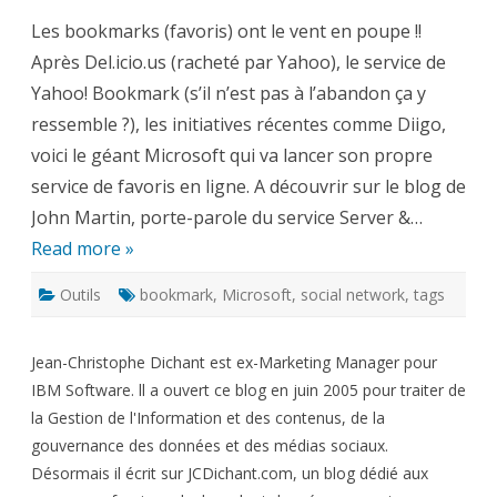
lancer
Les bookmarks (favoris) ont le vent en poupe !!
son
service
Après Del.icio.us (racheté par Yahoo), le service de
de
bookma
Yahoo! Bookmark (s’il n’est pas à l’abandon ça y
en
ligne
ressemble ?), les initiatives récentes comme Diigo,
voici le géant Microsoft qui va lancer son propre
service de favoris en ligne. A découvrir sur le blog de
John Martin, porte-parole du service Server &…
Read more »
Outils
bookmark
,
Microsoft
,
social network
,
tags
Jean-Christophe Dichant est ex-Marketing Manager pour
IBM Software. ll a ouvert ce blog en juin 2005 pour traiter de
la Gestion de l'Information et des contenus, de la
gouvernance des données et des médias sociaux.
Désormais il écrit sur JCDichant.com, un blog dédié aux