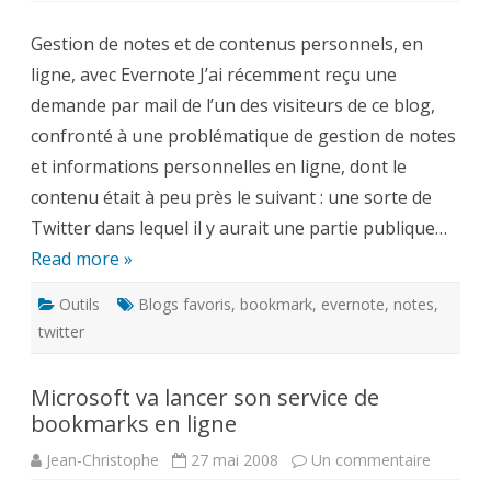
de
notes
Gestion de notes et de contenus personnels, en
et
de
ligne, avec Evernote J’ai récemment reçu une
contenus
en
demande par mail de l’un des visiteurs de ce blog,
ligne
avec
confronté à une problématique de gestion de notes
Evernote
et informations personnelles en ligne, dont le
contenu était à peu près le suivant : une sorte de
Twitter dans lequel il y aurait une partie publique…
Read more »
Outils
Blogs favoris
,
bookmark
,
evernote
,
notes
,
twitter
Microsoft va lancer son service de
bookmarks en ligne
sur
Jean-Christophe
27 mai 2008
Un commentaire
Microsof
va