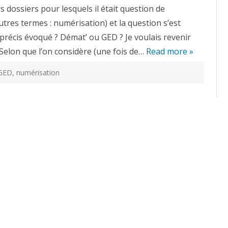
numérisation
rs dossiers pour lesquels il était question de
avancée
ou
tres termes : numérisation) et la question s’est
GED
?
 précis évoqué ? Démat’ ou GED ? Je voulais revenir
. Selon que l’on considère (une fois de…
Read more »
GED
,
numérisation