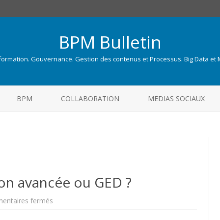
BPM Bulletin
nformation. Gouvernance. Gestion des contenus et Processus. Big Data et
Skip
to
BPM
COLLABORATION
MEDIAS SOCIAUX
content
ion avancée ou GED ?
sur
entaires fermés
Gestion
de