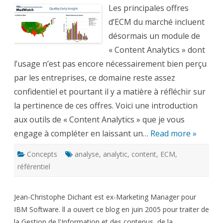
que
le
Les principales offres
Content
Analytics
d’ECM du marché incluent
?
désormais un module de
« Content Analytics » dont
l’usage n’est pas encore nécessairement bien perçu
par les entreprises, ce domaine reste assez
confidentiel et pourtant il y a matière à réfléchir sur
la pertinence de ces offres. Voici une introduction
aux outils de « Content Analytics » que je vous
engage à compléter en laissant un…
Read more »
Concepts
analyse
,
analytic
,
content
,
ECM
,
référentiel
Jean-Christophe Dichant est ex-Marketing Manager pour
IBM Software. ll a ouvert ce blog en juin 2005 pour traiter de
la Gestion de l'Information et des contenus, de la