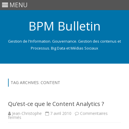
MENU
BPM Bulletin
Gestion de l'Information. Gouvernance. Gestion des contenus et
Processus. Big Data et Médias Sociaux
Skip
to
content
TAG ARCHIVES:
CONTENT
Qu’est-ce que le Content Analytics ?
Jean-Christophe
7 avril 2010
Commentaires
sur
fermés
Qu’est-
ce