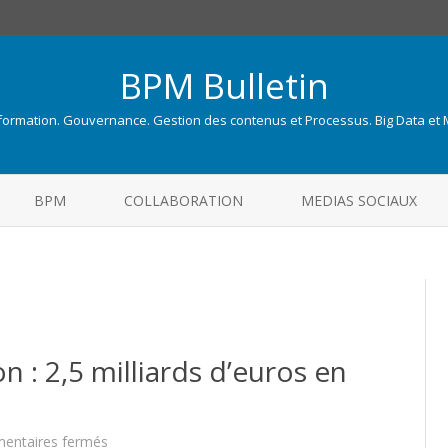
BPM Bulletin
nformation. Gouvernance. Gestion des contenus et Processus. Big Data et
Skip
to
BPM
COLLABORATION
MEDIAS SOCIAUX
content
n : 2,5 milliards d’euros en
sur
entaires fermés