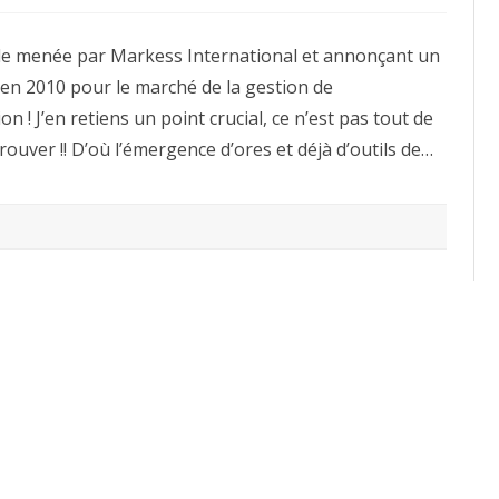
Gestion
de
l’information
’étude menée par Markess International et annonçant un
:
2,5
s en 2010 pour le marché de la gestion de
milliards
d’euros
 ! J’en retiens un point crucial, ce n’est pas tout de
en
2010
trouver !! D’où l’émergence d’ores et déjà d’outils de…