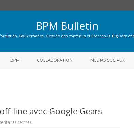
BPM Bulletin
nformation. Gouvernance. Gestion des contenus et Processus. Big Data et
Skip
to
BPM
COLLABORATION
MEDIAS SOCIAUX
content
off-line avec Google Gears
sur
ntaires fermés
WordPress
disponible