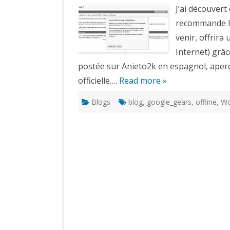
J’ai découvert
recommande la
venir, offrira
Internet) grâce
postée sur Anieto2k en espagnol, aper
officielle….
Read more »
Blogs
blog
,
google_gears
,
offline
,
Wo