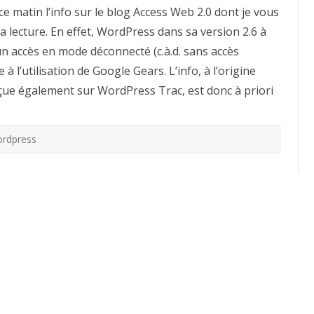
off-
 ce matin l’info sur le blog Access Web 2.0 dont je vous
line
avec
 lecture. En effet, WordPress dans sa version 2.6 à
Google
Gears
 un accès en mode déconnecté (c.à.d. sans accès
 à l’utilisation de Google Gears. L’info, à l’origine
çue également sur WordPress Trac, est donc à priori
rdpress