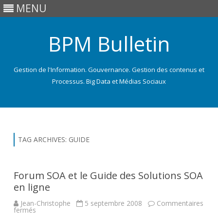
MENU
BPM Bulletin
Gestion de l'Information. Gouvernance. Gestion des contenus et
Processus. Big Data et Médias Sociaux
Skip
to
content
TAG ARCHIVES:
GUIDE
Forum SOA et le Guide des Solutions SOA
en ligne
Jean-Christophe
5 septembre 2008
Commentaires
sur
fermés
Forum