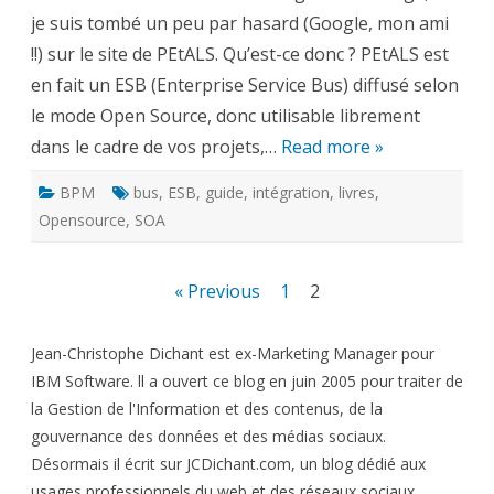
je suis tombé un peu par hasard (Google, mon ami
!!) sur le site de PEtALS. Qu’est-ce donc ? PEtALS est
en fait un ESB (Enterprise Service Bus) diffusé selon
le mode Open Source, donc utilisable librement
dans le cadre de vos projets,…
Read more »
BPM
bus
,
ESB
,
guide
,
intégration
,
livres
,
Opensource
,
SOA
Pagination
« Previous
1
2
des
Jean-Christophe Dichant est ex-Marketing Manager pour
publications
IBM Software. ll a ouvert ce blog en juin 2005 pour traiter de
la Gestion de l'Information et des contenus, de la
gouvernance des données et des médias sociaux.
Désormais il écrit sur JCDichant.com, un blog dédié aux
usages professionnels du web et des réseaux sociaux.