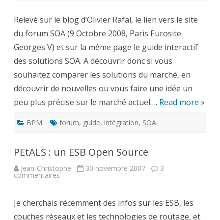
SOA
et
Relevé sur le blog d’Olivier Rafal, le lien vers le site
le
Guide
du forum SOA (9 Octobre 2008, Paris Eurosite
des
Solutions
Georges V) et sur la même page le guide interactif
SOA
en
des solutions SOA. A découvrir donc si vous
ligne
souhaitez comparer les solutions du marché, en
découvrir de nouvelles ou vous faire une idée un
peu plus précise sur le marché actuel….
Read more »
BPM
forum
,
guide
,
intégration
,
SOA
PEtALS : un ESB Open Source
Jean-Christophe
30 novembre 2007
3
sur
commentaires
PEtALS
:
un
Je cherchais récemment des infos sur les ESB, les
ESB
Open
couches réseaux et les technologies de routage, et
Source