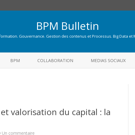
BPM Bulletin
nformation. Gouvernance. Gestion des contenus et Processus. Big Data et
Skip
to
BPM
COLLABORATION
MEDIAS SOCIAUX
content
 valorisation du capital : la
a
sur
Un commentaire