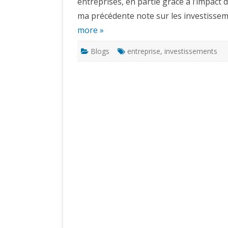
entreprises, en partie grâce à l’impact de
ma précédente note sur les investisseme
more »
Blogs
entreprise
,
investissements