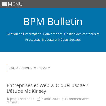
MENU
BPM Bulletin
Gestion de l'Information. Gouvernance. Gestion des contenus et
Processus. Big Data et Médias Sociaux
Skip
to
content
TAG ARCHIVES:
MCKINSEY
Entreprises et Web 2.0 : quel usage ?
L’étude Mc Kinsey
Jean-Christophe
7 août 2008
Commentaires
sur
fermés
Entreprises