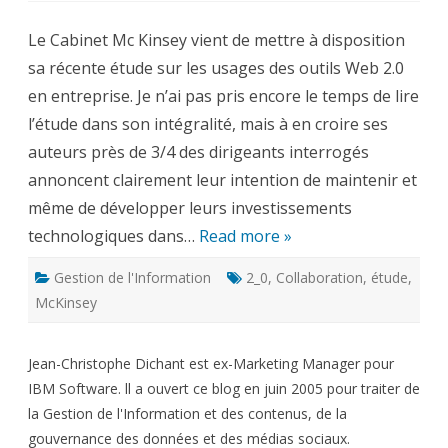
et
Web
Le Cabinet Mc Kinsey vient de mettre à disposition
2.0
:
sa récente étude sur les usages des outils Web 2.0
quel
usage
en entreprise. Je n’ai pas pris encore le temps de lire
?
L’étude
l’étude dans son intégralité, mais à en croire ses
Mc
Kinsey
auteurs près de 3/4 des dirigeants interrogés
annoncent clairement leur intention de maintenir et
même de développer leurs investissements
technologiques dans…
Read more »
Gestion de l'Information
2_0
,
Collaboration
,
étude
,
McKinsey
Jean-Christophe Dichant est ex-Marketing Manager pour
IBM Software. ll a ouvert ce blog en juin 2005 pour traiter de
la Gestion de l'Information et des contenus, de la
gouvernance des données et des médias sociaux.