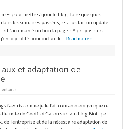
Mise
à
jour
calmes pour mettre à jour le blog, faire quelques
Twitter,
fil
 dans les semaines passées, je vous fait un update
RSS
et
ord j’ai remanié un brin la page « A propos » en
autres
réseaux
j’en ai profité pour inclure le…
sociaux
Read more »
sur
le
blog
iaux et adaptation de
ne
sur
entaires
Entreprise,
médias
sociaux
gs favoris comme je le fait couramment (vu que ce
et
adaptation
cette note de Geoffroi Garon sur son blog Biotope
de
l’organisation
, de l’entreprise et de la nécessaire adaptation de
à
l’interne