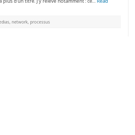
à plus d’un titre. J’y relève notamment : ce…
Read
dias
,
network
,
processus