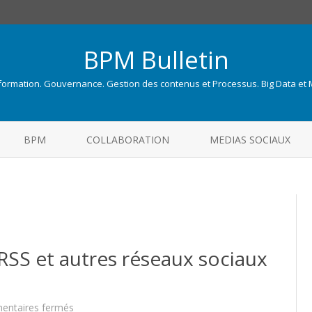
BPM Bulletin
nformation. Gouvernance. Gestion des contenus et Processus. Big Data et
Skip
to
BPM
COLLABORATION
MEDIAS SOCIAUX
content
l RSS et autres réseaux sociaux
sur
ntaires fermés