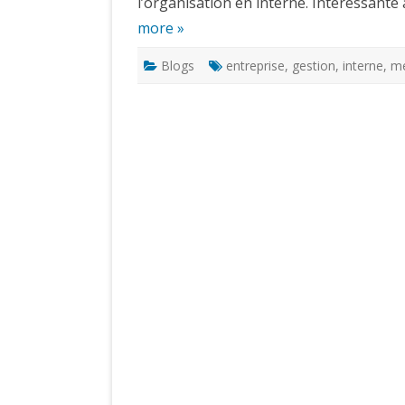
l’organisation en interne. Intéressante 
more »
Blogs
entreprise
,
gestion
,
interne
,
me