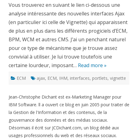
not
Vous trouverez en suivant le lien ci-dessous une
Ajax
?
analyse intéressante des nouvelles interfaces Ajax
(en particulier ici celle de Vignette) qui apparaissent
de plus en plus dans les différents progiciels d’ECM,
BPM, WCM et autres CMS. J’ai un penchant naturel
pour ce type de mécanisme que je trouve assez
convivial à utiliser. Je lui trouve toutefois une
certaine lourdeur, imposant…
Read more »
ECM
ajax
,
ECM
,
IHM
,
interfaces
,
portlets
,
vignette
Jean-Christophe Dichant est ex-Marketing Manager pour
IBM Software. ll a ouvert ce blog en juin 2005 pour traiter de
la Gestion de l'Information et des contenus, de la
gouvernance des données et des médias sociaux.
Désormais il écrit sur JCDichant.com, un blog dédié aux
usages professionnels du web et des réseaux sociaux.