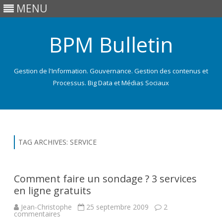
MENU
BPM Bulletin
Gestion de l'Information. Gouvernance. Gestion des contenus et
Processus. Big Data et Médias Sociaux
Skip
to
content
TAG ARCHIVES:
SERVICE
Comment faire un sondage ? 3 services
en ligne gratuits
Jean-Christophe
25 septembre 2009
2
sur
commentaires
Comment