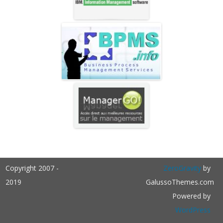
Copyright 2007 -
ZeroGravity
by
2019
GalussoThemes.com
Powered by
WordPress