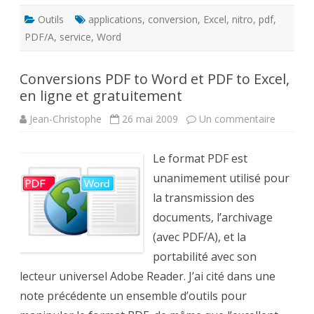
Outils
applications
,
conversion
,
Excel
,
nitro
,
pdf
,
PDF/A
,
service
,
Word
Conversions PDF to Word et PDF to Excel,
en ligne et gratuitement
sur
Jean-Christophe
26 mai 2009
Un commentaire
Convers
PDF
to
Le format PDF est
Word
et
unanimement utilisé pour
PDF
to
la transmission des
Excel,
en
documents, l’archivage
ligne
et
(avec PDF/A), et la
gratuite
portabilité avec son
lecteur universel Adobe Reader. J’ai cité dans une
note précédente un ensemble d’outils pour