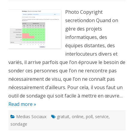
faire
un
sondage
Photo Copyright
?
3
secretiondon Quand on
services
en
gère des projets
ligne
gratuits
informatiques, des
équipes distantes, des
interlocuteurs divers et
variés, il arrive parfois que l’on éprouve le besoin de
sonder ces personnes que l’on ne rencontre pas
nécessairement de visu, que l’on ne connaît pas
nécessairement d’ailleurs. Pour cela, il vous faut un
outil de sondage qui soit facile à mettre en œuvre…
Read more »
Medias Sociaux
gratuit
,
online
,
poll
,
service
,
sondage