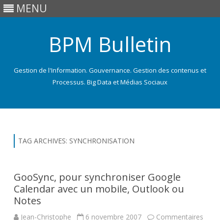
MENU
BPM Bulletin
Gestion de l'Information. Gouvernance. Gestion des contenus et
Processus. Big Data et Médias Sociaux
Skip
to
content
TAG ARCHIVES:
SYNCHRONISATION
GooSync, pour synchroniser Google
Calendar avec un mobile, Outlook ou
Notes
Jean-Christophe
6 novembre 2007
Commentaires