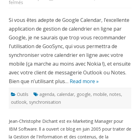
sur
fermés
GooSync,
pour
synchroniser
Si vous êtes adepte de Google Calendar, l’excellente
Google
Calendar
application de gestion de calendrier en ligne par
avec
un
Google, je ne saurais que trop vous recommander
mobile,
Outlook
l’utilisation de GooSync, qui vous permettra de
ou
Notes
synchroniser votre calendrier en ligne avec votre
mobile (ça marche au moins avec Nokia !), et ensuite
avec votre client de messagerie Outlook ou Notes.
Bien que n’utilisant plus…
Read more »
Outils
agenda
,
calendar
,
google
,
mobile
,
notes
,
outlook
,
synchronisation
Jean-Christophe Dichant est ex-Marketing Manager pour
IBM Software. ll a ouvert ce blog en juin 2005 pour traiter de
la Gestion de l'Information et des contenus, de la