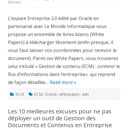
sur
fermés
Gestion
de
contenu
L’espace Entreprise 2.0 édité par Oracle en
(ECM)
:
partenariat avec Le Monde Informatique vous
contenir
le
propose un ensemble de livres blancs (White
flux
d’informations
Papers) à télécharger librement (enfin presque, il
dans
l’entreprise
vous faut laisser vos coordonnées pour recevoir le
–
White
document). Parmi ces White Papers, vous trouverez
Paper
gratuit
celui intitulé « Gestion de contenu (ECM) : contenir le
flux d’informations dans l’entreprise« qui reprend
de façon détaillée…
Read more »
ECM
ECM
,
Oracle
,
whitepaper
,
wiki
Les 10 meilleures excuses pour ne pas
déployer un outil de Gestion des
Documents et Contenus en Entreprise