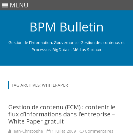
MENU
BPM Bulletin
Gestion de l'Information. Gouvernance. Gestion des contenus et
Processus. Big Data et Médias Sociaux
Skip
to
content
TAG ARCHIVES:
WHITEPAPER
Gestion de contenu (ECM) : contenir le
flux d’informations dans l’entreprise –
White Paper gratuit
Jean-Christophe
1 juillet 2009
Commentaires