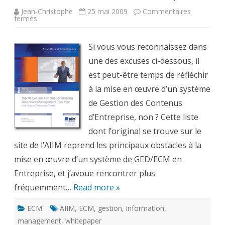
Jean-Christophe
25 mai 2009
Commentaires
sur
fermés
Les
10
meilleures
excuses
Si vous vous reconnaissez dans
pour
ne
une des excuses ci-dessous, il
pas
déployer
est peut-être temps de réfléchir
un
outil
à la mise en œuvre d’un système
de
Gestion
de Gestion des Contenus
des
Documents
d’Entreprise, non ? Cette liste
et
Contenus
dont l’original se trouve sur le
en
site de l’AIIM reprend les principaux obstacles à la
Entreprise
mise en œuvre d’un système de GED/ECM en
Entreprise, et j’avoue rencontrer plus
fréquemment…
Read more »
ECM
AIIM
,
ECM
,
gestion
,
information
,
management
,
whitepaper