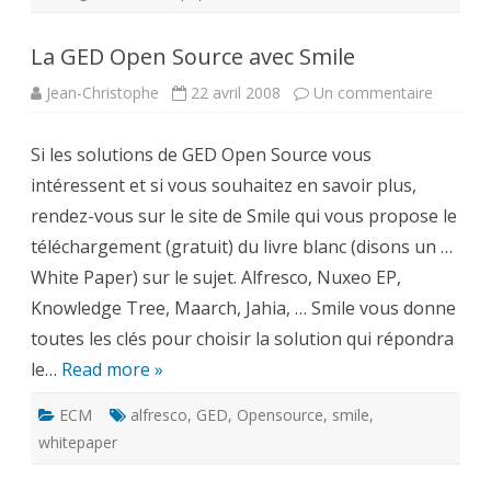
La GED Open Source avec Smile
sur
Jean-Christophe
22 avril 2008
Un commentaire
La
GED
Open
Si les solutions de GED Open Source vous
Source
avec
intéressent et si vous souhaitez en savoir plus,
Smile
rendez-vous sur le site de Smile qui vous propose le
téléchargement (gratuit) du livre blanc (disons un …
White Paper) sur le sujet. Alfresco, Nuxeo EP,
Knowledge Tree, Maarch, Jahia, … Smile vous donne
toutes les clés pour choisir la solution qui répondra
le…
Read more »
ECM
alfresco
,
GED
,
Opensource
,
smile
,
whitepaper