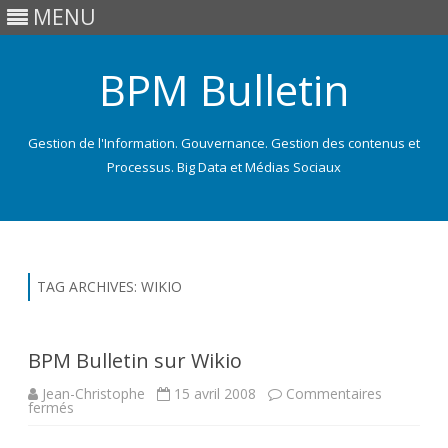
MENU
BPM Bulletin
Gestion de l'Information. Gouvernance. Gestion des contenus et
Processus. Big Data et Médias Sociaux
Skip
to
content
TAG ARCHIVES:
WIKIO
BPM Bulletin sur Wikio
Jean-Christophe
15 avril 2008
Commentaires
sur
fermés
BPM
Bulletin