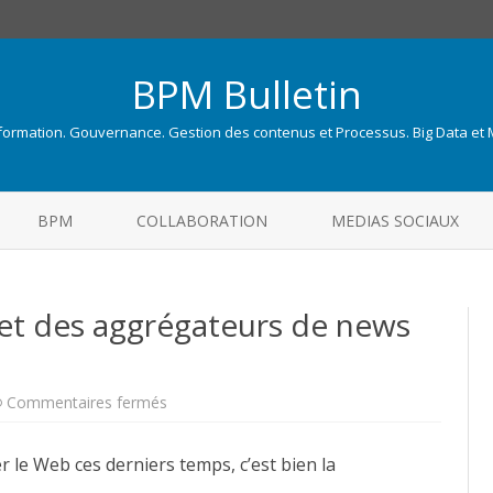
BPM Bulletin
nformation. Gouvernance. Gestion des contenus et Processus. Big Data et
Skip
to
BPM
COLLABORATION
MEDIAS SOCIAUX
content
SS et des aggrégateurs de news
sur
Commentaires fermés
De
l’utilité
des
er le Web ces derniers temps, c’est bien la
fils
RSS