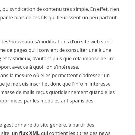
et
des
, ou syndication de contenu très simple. En effet, rien
aggrégateurs
de
par le biais de ces fils qui fleurissent un peu partout
news
…
alités/nouveautés/modifications d’un site web sont
me de pages qu’il convient de consulter une à une
 et fastidieux, d’autant plus que cela impose de lire
ort avec ce à quoi l’on s’intéresse.
dans la mesure où elles permettent d’adresser un
que je me suis inscrit et donc que l’info m’intéresse.
a masse de mails reçus quotidiennement quand elles
upprimées par les modules antispams des
Le gestionnaire du site génère, à partir des
 site, un
flux XML
qui contient les titres des news