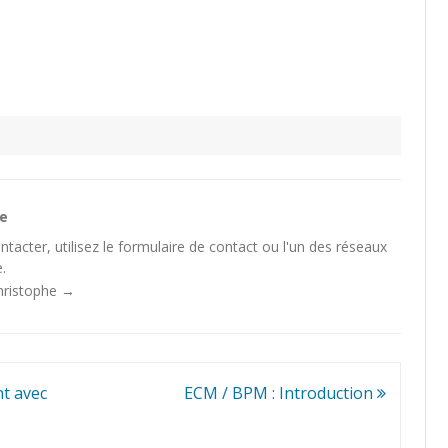
he
tacter, utilisez le
formulaire de contact
ou l'un des
réseaux
.
Christophe
→
t avec
ECM / BPM : Introduction