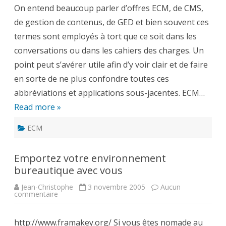
et
On entend beaucoup parler d’offres ECM, de CMS,
CMS,
à
de gestion de contenus, de GED et bien souvent ces
ne
pas
termes sont employés à tort que ce soit dans les
confondre
conversations ou dans les cahiers des charges. Un
point peut s’avérer utile afin d’y voir clair et de faire
en sorte de ne plus confondre toutes ces
abbréviations et applications sous-jacentes. ECM…
Read more »
ECM
Emportez votre environnement
bureautique avec vous
Jean-Christophe
3 novembre 2005
Aucun
sur
commentaire
Emportez
votre
environnement
http://www.framakey.org/ Si vous êtes nomade au
bureautique