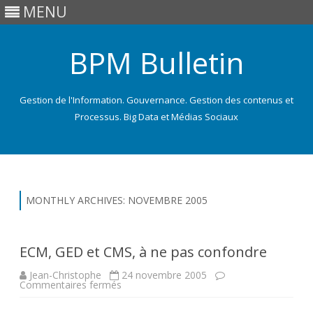
MENU
BPM Bulletin
Gestion de l'Information. Gouvernance. Gestion des contenus et
Processus. Big Data et Médias Sociaux
Skip
to
content
MONTHLY ARCHIVES:
NOVEMBRE 2005
ECM, GED et CMS, à ne pas confondre
Jean-Christophe
24 novembre 2005
sur
Commentaires fermés
ECM,
GED