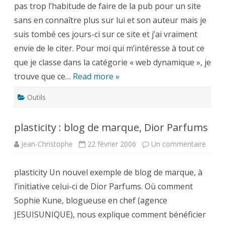
pas trop l’habitude de faire de la pub pour un site
de
blog/w
sans en connaître plus sur lui et son auteur mais je
en
ligne
suis tombé ces jours-ci sur ce site et j’ai vraiment
envie de le citer. Pour moi qui m’intéresse à tout ce
que je classe dans la catégorie « web dynamique », je
trouve que ce…
Read more »
Outils
plasticity : blog de marque, Dior Parfums
sur
Jean-Christophe
22 février 2006
Un commentaire
plasti
:
blog
plasticity Un nouvel exemple de blog de marque, à
de
marqu
l’initiative celui-ci de Dior Parfums. Où comment
Dior
Parf
Sophie Kune, blogueuse en chef (agence
JESUISUNIQUE), nous explique comment bénéficier