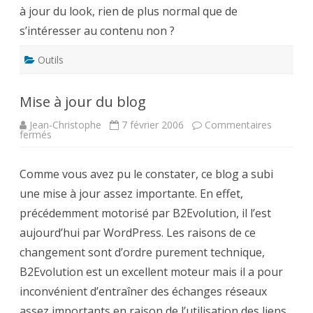
à jour du look, rien de plus normal que de
s’intéresser au contenu non ?
Outils
Mise à jour du blog
Jean-Christophe
7 février 2006
Commentaires
sur
fermés
Mise
à
jour
Comme vous avez pu le constater, ce blog a subi
du
blog
une mise à jour assez importante. En effet,
précédemment motorisé par B2Evolution, il l’est
aujourd’hui par WordPress. Les raisons de ce
changement sont d’ordre purement technique,
B2Evolution est un excellent moteur mais il a pour
inconvénient d’entraîner des échanges réseaux
assez importants en raison de l’utilisation des liens