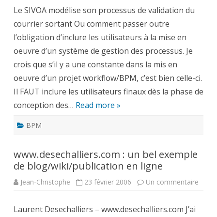
utilisateurs
Le SIVOA modélise son processus de validation du
pendant
la
courrier sortant Ou comment passer outre
phase
de
l’obligation d’inclure les utilisateurs à la mise en
conception
d’un
oeuvre d’un système de gestion des processus. Je
projet
workflow
crois que s’il y a une constante dans la mis en
oeuvre d’un projet workflow/BPM, c’est bien celle-ci.
Il FAUT inclure les utilisateurs finaux dès la phase de
conception des…
Read more »
BPM
www.desechalliers.com : un bel exemple
de blog/wiki/publication en ligne
sur
Jean-Christophe
23 février 2006
Un commentaire
www.d
:
un
Laurent Desechalliers – www.desechalliers.com J’ai
bel
exem