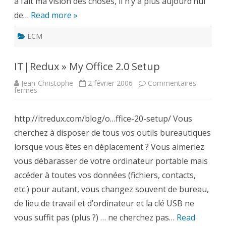
à fait ma vision des choses, il n’y a plus aujourd’hui
de…
Read more »
ECM
IT|Redux » My Office 2.0 Setup
Jean-Christophe
2 février 2006
Commentaires
sur
fermés
IT|Redux
»
My
http://itredux.com/blog/o…ffice-20-setup/ Vous
Office
2.0
cherchez à disposer de tous vos outils bureautiques
Setup
lorsque vous êtes en déplacement ? Vous aimeriez
vous débarasser de votre ordinateur portable mais
accéder à toutes vos données (fichiers, contacts,
etc.) pour autant, vous changez souvent de bureau,
de lieu de travail et d’ordinateur et la clé USB ne
vous suffit pas (plus ?) … ne cherchez pas…
Read