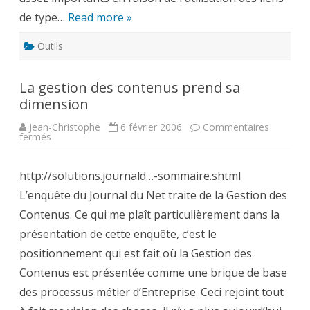
de type…
Read more »
Outils
La gestion des contenus prend sa
dimension
Jean-Christophe
6 février 2006
Commentaires
sur
fermés
La
gestion
des
http://solutions.journald…-sommaire.shtml
contenus
prend
L’enquête du Journal du Net traite de la Gestion des
sa
dimension
Contenus. Ce qui me plaît particulièrement dans la
présentation de cette enquête, c’est le
positionnement qui est fait où la Gestion des
Contenus est présentée comme une brique de base
des processus métier d’Entreprise. Ceci rejoint tout