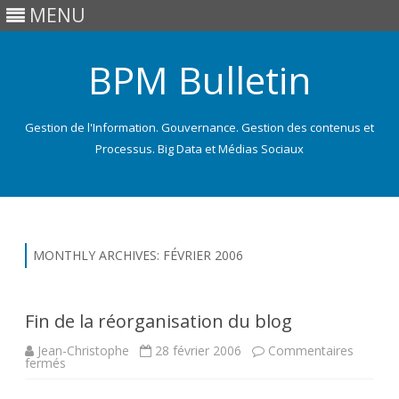
MENU
BPM Bulletin
Gestion de l'Information. Gouvernance. Gestion des contenus et
Processus. Big Data et Médias Sociaux
Skip
to
content
MONTHLY ARCHIVES:
FÉVRIER 2006
Fin de la réorganisation du blog
Jean-Christophe
28 février 2006
Commentaires
sur
fermés
Fin
de