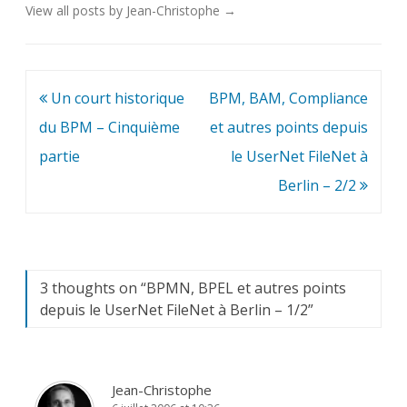
View all posts by Jean-Christophe
→
Navigation
Un court historique
BPM, BAM, Compliance
de
du BPM – Cinquième
et autres points depuis
l’article
partie
le UserNet FileNet à
Berlin – 2/2
3 thoughts on “
BPMN, BPEL et autres points
depuis le UserNet FileNet à Berlin – 1/2
”
Jean-Christophe