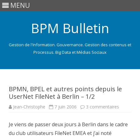
MENU
BPM Bulletin
Gestion de l'Information. Gouvernance. Gestion des contenus et
Processus. Big Data et Médias Sociaux
Skip
to
content
BPMN, BPEL et autres points depuis le
UserNet FileNet à Berlin – 1/2
sur
Jean-Christophe
7 juin 2006
3 commentaires
BPMN,
BPEL
et
Je viens de passer deux jours à Berlin dans le cadre
autres
points
du club utilisateurs FileNet EMEA et j’ai noté
depuis
le