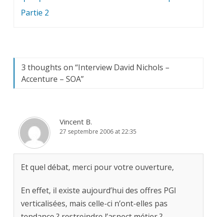
l’article
Partie 2
3 thoughts on “
Interview David Nichols –
Accenture – SOA
”
Vincent B.
27 septembre 2006 at 22:35
Et quel débat, merci pour votre ouverture,
En effet, il existe aujourd’hui des offres PGI
verticalisées, mais celle-ci n’ont-elles pas
tendance ? restreindre l’aspect métier ?