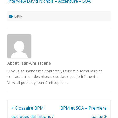
Interview David Nichols – Accenture – SOA
BPM
About Jean-Christophe
Si vous souhaitez me contacter, utilisez le
formulaire de
contact
ou l'un des
réseaux sociaux
que je fréquente.
View all posts by Jean-Christophe
→
Navigation
Glossaire BPM :
BPM et SOA – Première
de
quelques définitions /
partie