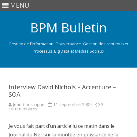
MENU
BPM Bulletin
Gestion de l'Information. Gouvernance. Gestion des contenus et
Processus. Big Data et Médias Sociaux
Skip
to
content
Interview David Nichols – Accenture –
SOA
Jean-Christophe
11 septembre 2006
3
sur
commentaires
Interview
David
Nichols
Je vous fait part d’un article lu ce matin dans le
–
Accenture
Journal du Net sur la montée en puissance de la
–