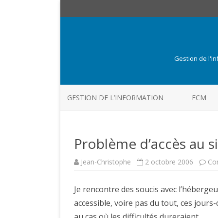
Gestion de l'I
GESTION DE L’INFORMATION
ECM
Problème d’accès au si
Jean-Christophe
2 octobre 2006
Co
Je rencontre des soucis avec l’hébergeur
accessible, voire pas du tout, ces jours-c
au cas où les difficultés dureraient.