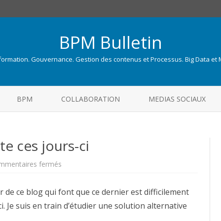
BPM Bulletin
nformation. Gouvernance. Gestion des contenus et Processus. Big Data et
Skip
to
BPM
COLLABORATION
MEDIAS SOCIAUX
content
te ces jours-ci
sur
mmentaires fermés
Problème
d’accès
au
 de ce blog qui font que ce dernier est difficilement
site
ces
i. Je suis en train d’étudier une solution alternative
jours-
ci