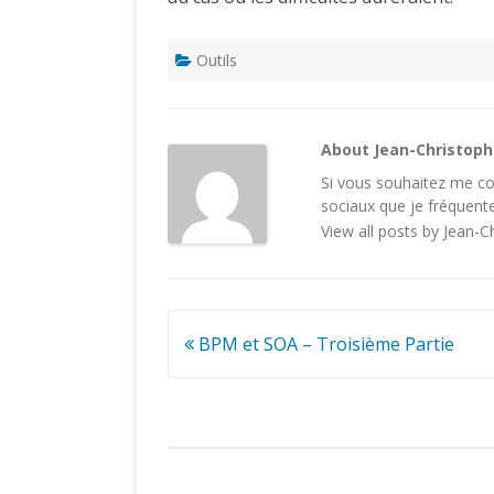
Outils
About Jean-Christop
Si vous souhaitez me con
sociaux
que je fréquente
View all posts by Jean-
Navigation
BPM et SOA – Troisième Partie
de
l’article