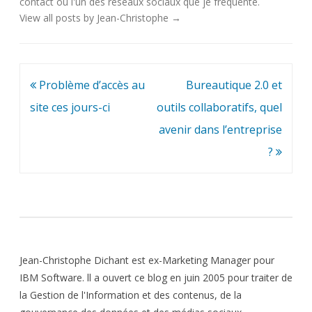
contact
ou l'un des
réseaux sociaux
que je fréquente.
View all posts by Jean-Christophe
→
Navigation
Problème d’accès au
Bureautique 2.0 et
de
site ces jours-ci
outils collaboratifs, quel
l’article
avenir dans l’entreprise
?
Jean-Christophe Dichant est ex-Marketing Manager pour
IBM Software. ll a ouvert ce blog en juin 2005 pour traiter de
la Gestion de l'Information et des contenus, de la