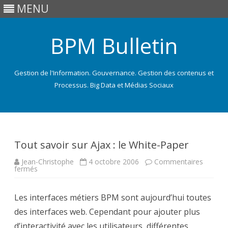
MENU
BPM Bulletin
Gestion de l'Information. Gouvernance. Gestion des contenus et
Processus. Big Data et Médias Sociaux
Skip
to
content
Tout savoir sur Ajax : le White-Paper
Jean-Christophe
4 octobre 2006
Commentaires
sur
fermés
Tout
savoir
sur
Les interfaces métiers BPM sont aujourd’hui toutes
Ajax
:
des interfaces web. Cependant pour ajouter plus
le
White-
d’interactivité avec les utilisateurs, différentes
Paper