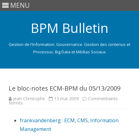
MENU
BPM Bulletin
Gestion de l'Information. Gouvernance. Gestion des contenus et
Processus. Big Data et Médias Sociaux
Skip
to
content
Le bloc-notes ECM-BPM du 05/13/2009
Jean-Christophe
13 mai 2009
Commentaires
sur
fermés
Le
bloc-
notes
frankvandenberg : ECM, CMS, Information
ECM-
BPM
Management
du
05/13/2009