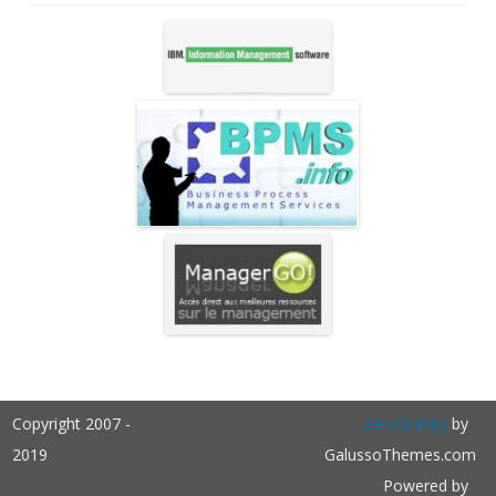
Copyright 2007 -
ZeroGravity
by
2019
GalussoThemes.com
Powered by