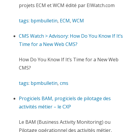
projets ECM et WCM édité par EIWatch.com
tags
:
bpmbulletin
,
ECM
,
WCM
CMS Watch > Advisory: How Do You Know If It’s
Time for a New Web CMS?
How Do You Know If It’s Time for a New Web
CMS?
tags
:
bpmbulletin
,
cms
Progiciels BAM, progiciels de pilotage des
activités métier – le CXP
Le BAM (Business Activity Monitoring) ou
Pilotage opérationnel des activités métier,