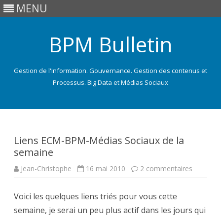
MENU
BPM Bulletin
Gestion de l'Information. Gouvernance. Gestion des contenus et
Processus. Big Data et Médias Sociaux
Skip
to
content
Liens ECM-BPM-Médias Sociaux de la
semaine
sur
Jean-Christophe
16 mai 2010
2 commentaires
Liens
ECM-
BPM-
Voici les quelques liens triés pour vous cette
Médias
Sociaux
semaine, je serai un peu plus actif dans les jours qui
de
la