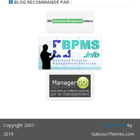
BLOG RECOMMANDÉ PAR :
Copyright 2007 -
ZeroGravity
by
2019
GalussoThemes.com