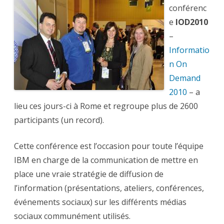
les
médias
conférenc
sociaux
pour
e
IOD2010
animer
un
–
événement
professionnel
Informatio
n On
Demand
2010
– a
lieu ces jours-ci à Rome et regroupe plus de 2600
participants (un record).
Cette conférence est l’occasion pour toute l’équipe
IBM en charge de la communication de mettre en
place une vraie stratégie de diffusion de
l’information (présentations, ateliers, conférences,
événements sociaux) sur les différents médias
sociaux communément utilisés.