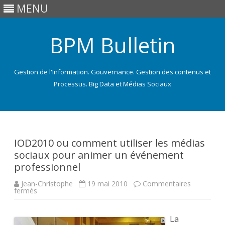
MENU
BPM Bulletin
Gestion de l'Information. Gouvernance. Gestion des contenus et
Processus. Big Data et Médias Sociaux
Skip
to
content
IOD2010 ou comment utiliser les médias
sociaux pour animer un événement
professionnel
Jean-Christophe
19 mai 2010
Commentaires
sur
fermés
IOD2010
ou
comment
utiliser
La