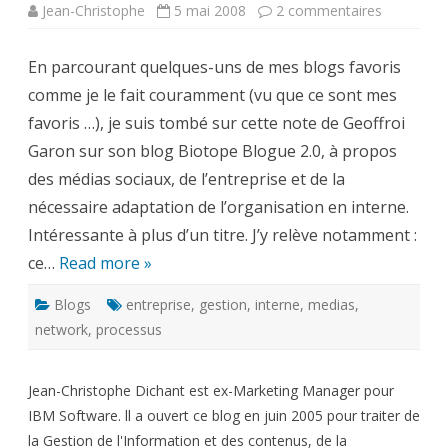
sur
Jean-Christophe
5 mai 2008
2 commentaires
Entreprise
médias
sociaux
En parcourant quelques-uns de mes blogs favoris
et
adaptatio
comme je le fait couramment (vu que ce sont mes
de
l’organisa
favoris …), je suis tombé sur cette note de Geoffroi
à
l’interne
Garon sur son blog Biotope Blogue 2.0, à propos
des médias sociaux, de l’entreprise et de la
nécessaire adaptation de l’organisation en interne.
Intéressante à plus d’un titre. J’y relève notamment :
ce…
Read more »
Blogs
entreprise
,
gestion
,
interne
,
medias
,
network
,
processus
Jean-Christophe Dichant est ex-Marketing Manager pour
IBM Software. ll a ouvert ce blog en juin 2005 pour traiter de
la Gestion de l'Information et des contenus, de la