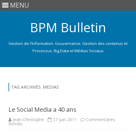
MENU
BPM Bulletin
Gestion de l'Information. Gouvernance. Gestion des contenus et
Processus. Big Data et Médias Sociaux
Skip
to
content
TAG ARCHIVES:
MEDIAS
Le Social Media a 40 ans
Jean-Christophe
27 juin 2011
Commentaires
sur
fermés
Le
Social