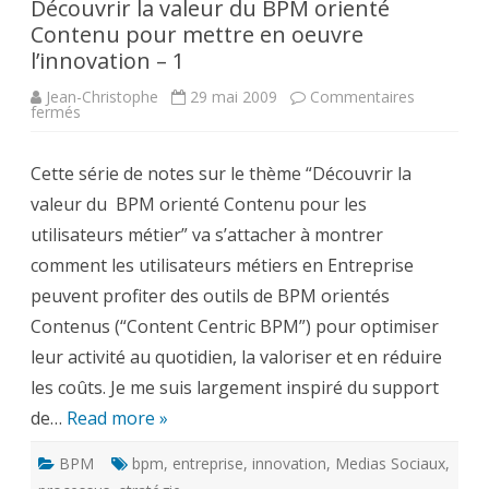
Découvrir la valeur du BPM orienté
Contenu pour mettre en oeuvre
l’innovation – 1
Jean-Christophe
29 mai 2009
Commentaires
sur
fermés
Découvrir
la
valeur
Cette série de notes sur le thème “Découvrir la
du
BPM
valeur du BPM orienté Contenu pour les
orienté
Contenu
utilisateurs métier” va s’attacher à montrer
pour
mettre
comment les utilisateurs métiers en Entreprise
en
oeuvre
peuvent profiter des outils de BPM orientés
l’innovation
–
Contenus (“Content Centric BPM”) pour optimiser
1
leur activité au quotidien, la valoriser et en réduire
les coûts. Je me suis largement inspiré du support
de…
Read more »
BPM
bpm
,
entreprise
,
innovation
,
Medias Sociaux
,