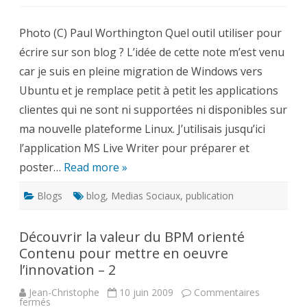
Quel
outil
utiliser
Photo (C) Paul Worthington Quel outil utiliser pour
pour
écrire
écrire sur son blog ? L’idée de cette note m’est venu
sur
son
car je suis en pleine migration de Windows vers
blog
?
Ubuntu et je remplace petit à petit les applications
clientes qui ne sont ni supportées ni disponibles sur
ma nouvelle plateforme Linux. J’utilisais jusqu’ici
l’application MS Live Writer pour préparer et
poster…
Read more »
Blogs
blog
,
Medias Sociaux
,
publication
Découvrir la valeur du BPM orienté
Contenu pour mettre en oeuvre
l’innovation – 2
Jean-Christophe
10 juin 2009
Commentaires
sur
fermés