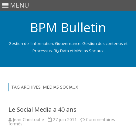
MENU
BPM Bulletin
Gestion de l'Information. Gouvernance. Gestion des contenus et
Processus. Big Data et Médias Sociaux
Skip
to
content
TAG ARCHIVES:
MEDIAS SOCIAUX
Le Social Media a 40 ans
Jean-Christophe
27 juin 2011
Commentaires
sur
fermés
Le
Social