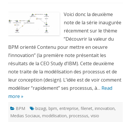
Découvrir
la
valeur
du
Voici donc la deuxième
BPM
orienté
note de la série inaugurée
Contenu
pour
récemment sur le thème
mettre
en
“Découvrir la valeur du
oeuvre
BPM orienté Contenu pour mettre en oeuvre
l’innovation
–
l’innovation” (la première note présentait les
2
résultats de la CEO Study d’IBM). Cette deuxième
note traite de la modélisation des processus et de
leur conception (design). L’idée est de voir comment
modéliser “rapidement” ses processus, à…
Read
more »
BPM
bizagi
,
bpm
,
entreprise
,
filenet
,
innovation
,
Medias Sociaux
,
modélisation
,
processus
,
visio