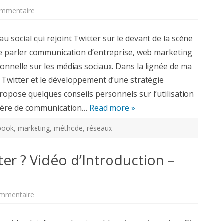
sur
mmentaire
Comment
utiliser
Facebook
u social qui rejoint Twitter sur le devant de la scène
pour
développer
t de parler communication d’entreprise, web marketing
une
stratégie
onnelle sur les médias sociaux. Dans la lignée de ma
marketing
?
 Twitter et le développement d’une stratégie
ropose quelques conseils personnels sur l’utilisation
ière de communication…
Read more »
book
,
marketing
,
méthode
,
réseaux
er ? Vidéo d’Introduction –
sur
mmentaire
Comment
utiliser
Twitter