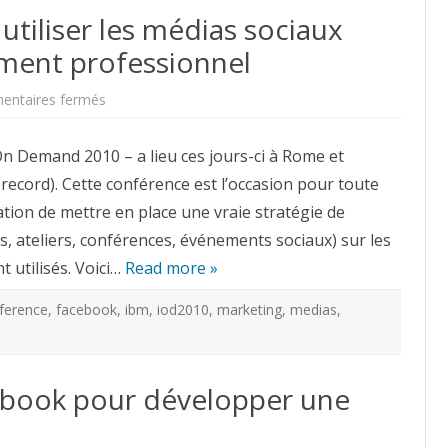
iliser les médias sociaux
ment professionnel
sur
ntaires fermés
IOD2010
ou
comment
n Demand 2010 – a lieu ces jours-ci à Rome et
utiliser
les
record). Cette conférence est l’occasion pour toute
médias
sociaux
tion de mettre en place une vraie stratégie de
pour
animer
s, ateliers, conférences, événements sociaux) sur les
un
événement
 utilisés. Voici…
professionnel
Read more »
ference
,
facebook
,
ibm
,
iod2010
,
marketing
,
medias
,
ebook pour développer une