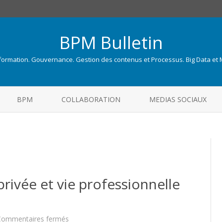
BPM Bulletin
nformation. Gouvernance. Gestion des contenus et Processus. Big Data et
Skip
to
BPM
COLLABORATION
MEDIAS SOCIAUX
content
ivée et vie professionnelle
sur
Commentaires fermés