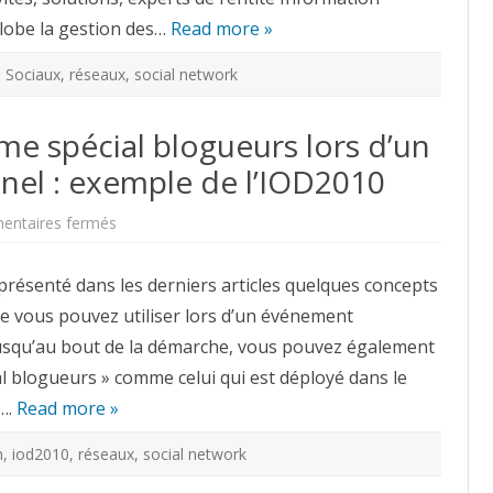
lobe la gestion des…
Read more »
 Sociaux
,
réseaux
,
social network
e spécial blogueurs lors d’un
el : exemple de l’IOD2010
sur
ntaires fermés
Organiser
un
programme
présenté dans les derniers articles quelques concepts
spécial
blogueurs
e vous pouvez utiliser lors d’un événement
lors
d’un
 jusqu’au bout de la démarche, vous pouvez également
événement
professionnel
 blogueurs » comme celui qui est déployé dans le
:
exemple
….
Read more »
de
l’IOD2010
n
,
iod2010
,
réseaux
,
social network