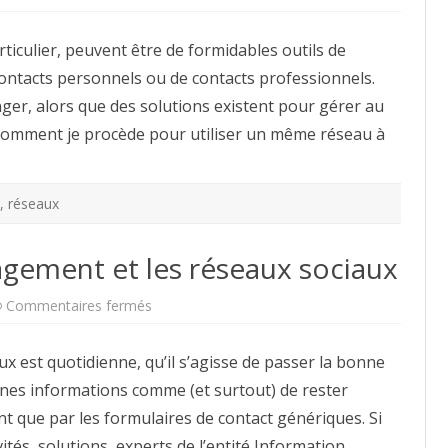
Comment
séparer
vie
ticulier, peuvent être de formidables outils de
privée
et
e contacts personnels ou de contacts professionnels.
vie
professionnelle
ger, alors que des solutions existent pour gérer au
sur
Facebook
i comment je procède pour utiliser un même réseau à
?
,
réseaux
gement et les réseaux sociaux
sur
Commentaires fermés
IBM
Information
Management
ux est quotidienne, qu’il s’agisse de passer la bonne
et
les
nes informations comme (et surtout) de rester
réseaux
sociaux
nt que par les formulaires de contact génériques. Si
ités, solutions, experts de l’entité Information