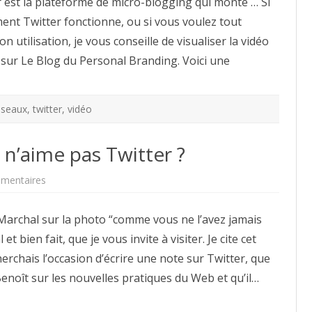
r est la plateforme de micro-blogging qui monte … Si
?
Vidéo
nt Twitter fonctionne, ou si vous voulez tout
d’Introduction
–
 utilisation, je vous conseille de visualiser la vidéo
Personal
Branding
 sur Le Blog du Personal Branding. Voici une
éseaux
,
twitter
,
vidéo
n’aime pas Twitter ?
sur
mentaires
Pourquoi
Déclencheur
n’aime
 Marchal sur la photo “comme vous ne l’avez jamais
pas
Twitter
 bien fait, que je vous invite à visiter. Je cite cet
?
erchais l’occasion d’écrire une note sur Twitter, que
oît sur les nouvelles pratiques du Web et qu’il…