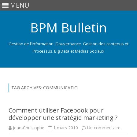
MENU
BPM Bulletin
Gestion de l'Information. Gouvernance. Gestion des contenus et
Processus. Big Data et Médias Sociaux
Skip
to
content
TAG ARCHIVES:
COMMUNICATIO
Comment utiliser Facebook pour
développer une stratégie marketing ?
sur
Jean-Christophe
1 mars 2010
Un commentaire
Comme
utiliser