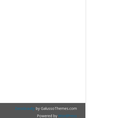
ZeroGravity
by GalussoThemes.com
Powered by
WordPress