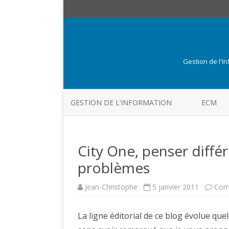
Gestion de l'I
GESTION DE L’INFORMATION
ECM
City One, penser diff
problèmes
Jean-Christophe
5 janvier 2011
Com
La ligne éditorial de ce blog évolue que