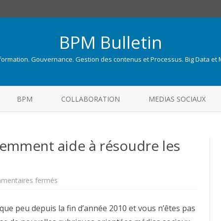
BPM Bulletin
nformation. Gouvernance. Gestion des contenus et Processus. Big Data et
Skip
to
BPM
COLLABORATION
MEDIAS SOCIAUX
content
éremment aide à résoudre les
sur
mentaires fermés
City
One,
penser
lque peu depuis la fin d’année 2010 et vous n’êtes pas
différemment
aide