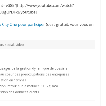
ght= »385″]http://www.youtube.com/watch?
0ugQrDFk[/youtube]
u City One pour participer
(c’est gratuit, vous vous en
on
,
social
,
vidéo
usages de la gestion dynamique de dossiers
e au coeur des préoccupations des entreprises
mation en 10mns !
tion, retour sur la matinée 01 BigData
tion des données clients