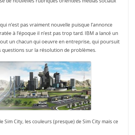
se de nouvelles rubriques orientées médias sociaux
à
résoudre
les
problèmes
o qui n’est pas vraiment nouvelle puisque l’annonce
ratée à l’époque il n’est pas trop tard. IBM a lancé un
 tout un chacun qui oeuvre en entreprise, qui poursuit
questions sur la résolution de problèmes.
de Sim City, les couleurs (presque) de Sim City mais ce