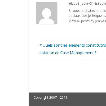
About Jean-Christop
Si vous souhaitez me con
sociaux
que je fréquente
View all posts by Jean-
Navigation
Quels sont les éléments constitutifs
de
solution de Case Management ?
l’article
Copyright 2007 - 2019