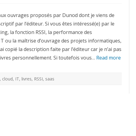
4
livres
sur
aux ouvrages proposés par Dunod dont je viens de
le
Cloud
criptif par l’éditeur. Si vous êtes intéressé(e) par le
Computing,
la
ng, la fonction RSSI, la performance des
fonction
RSSI,
IT ou la maîtrise d’ouvrage des projets informatiques,
l’architecture
IT
J’ai copié la description faite par l’éditeur car je n’ai pas
et
la
livres personnellement. Si toutefois vous…
Gestion
Read more
de
projets
,
cloud
,
IT
,
livres
,
RSSI
,
saas