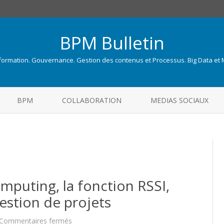
BPM Bulletin
nformation. Gouvernance. Gestion des contenus et Processus. Big Data et
Skip
to
BPM
COLLABORATION
MEDIAS SOCIAUX
content
omputing, la fonction RSSI,
Gestion de projets
sur
Commentaires fermés